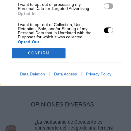
I want to opt-out of processing my
Personal Data for Targeted Advertising.
Opted In
I want to opt-out of Collection, Use,
El movimiento de los chalecos
Retention, Sale, and/or Sharing of my
Personal Data that Is Unrelated with the
Purposes for which it was collected.
amarillos ha derribado de un soplo el
Opted Out
castillo en el aire macroniano
CONFIRM
Por
Ignacio Ruiz
Más artículos de este autor
lunes, 17 de diciembre de 2018
Data Deletion
Data Access
Privacy Policy
OPINIONES DIVERSAS
¿La ciudadanía de Occidente es
consciente del riesgo de una tercera