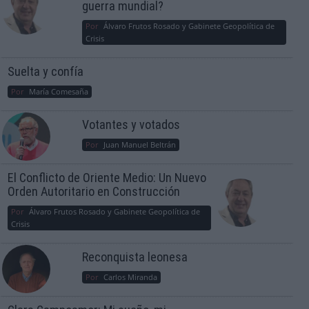
guerra mundial?
Por
Álvaro Frutos Rosado y Gabinete Geopolítica de
Crisis
Suelta y confía
Por
María Comesaña
Votantes y votados
Por
Juan Manuel Beltrán
El Conflicto de Oriente Medio: Un Nuevo
Orden Autoritario en Construcción
Por
Álvaro Frutos Rosado y Gabinete Geopolítica de
Crisis
Reconquista leonesa
Por
Carlos Miranda