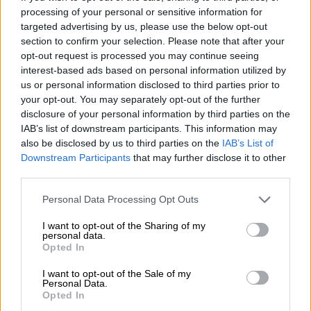
processing of your personal or sensitive information for
targeted advertising by us, please use the below opt-out
section to confirm your selection. Please note that after your
Emmanuel Macron
opt-out request is processed you may continue seeing
interest-based ads based on personal information utilized by
Macron aumenta el salario mínimo
us or personal information disclosed to third parties prior to
your opt-out. You may separately opt-out of the further
para calmar a los "chalecos amarillos"
disclosure of your personal information by third parties on the
Por
Lourdes Chico
IAB’s list of downstream participants. This information may
Más artículos de este autor
also be disclosed by us to third parties on the
IAB’s List of
martes, 11 de diciembre de 2018
Downstream Participants
that may further disclose it to other
third parties.
Personal Data Processing Opt Outs
I want to opt-out of the Sharing of my
personal data.
Opted In
I want to opt-out of the Sale of my
Personal Data.
Opted In