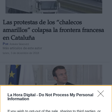
Las protestas de los “chalecos
amarillos” colapsa la frontera francesa
en Cataluña
Por
Adrián Sánchez
Más artículos de este autor
lunes, 3 de diciembre de 2018
La Hora Digital -
Do Not Process My Personal
Information
If you wish to opt-out of the sale, sharing to third parties, or