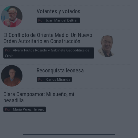
Votantes y votados
Por
Juan Manuel Beltrán
El Conflicto de Oriente Medio: Un Nuevo
Orden Autoritario en Construcción
Por
Álvaro Frutos Rosado y Gabinete Geopolítica de
Crisis
Reconquista leonesa
Por
Carlos Miranda
Clara Campoamor: Mi sueño, mi
pesadilla
Por
María Pérez Herrero