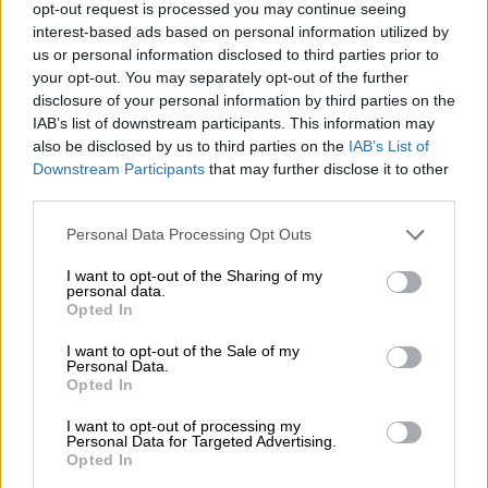
opt-out request is processed you may continue seeing
La pensión media en Ceuta es 1.003,16
interest-based ads based on personal information utilized by
euros y de 992,35 en España
us or personal information disclosed to third parties prior to
your opt-out. You may separately opt-out of the further
Por
Luis Alvariñas
Más artículos de este autor
disclosure of your personal information by third parties on the
miércoles, 28 de agosto de 2019
IAB’s list of downstream participants. This information may
also be disclosed by us to third parties on the
IAB’s List of
Downstream Participants
that may further disclose it to other
third parties.
Personal Data Processing Opt Outs
I want to opt-out of the Sharing of my
personal data.
Opted In
I want to opt-out of the Sale of my
Personal Data.
Opted In
I want to opt-out of processing my
Personal Data for Targeted Advertising.
Opted In
153 migrantes entran en Ceuta en la