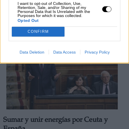
I want to opt-out of Collection, Use,
primera incursión en grupo en un año
Retention, Sale, and/or Sharing of my
Personal Data that Is Unrelated with the
Por
Pablo Castro
Purposes for which it was collected.
Más artículos de este autor
Opted Out
viernes, 30 de agosto de 2019
CONFIRM
Data Deletion
Data Access
Privacy Policy
Sumar y unir energías por Ceuta y