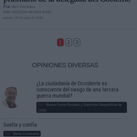
prioritario de la delegada del Gobierno
Por
Resti Contreras
Más artículos de este autor
jueves, 30 de abril de 2020
1
2
3
OPINIONES DIVERSAS
¿La ciudadanía de Occidente es
consciente del riesgo de una tercera
guerra mundial?
Por
Álvaro Frutos Rosado y Gabinete Geopolítica de
Crisis
Suelta y confía
Por
María Comesaña