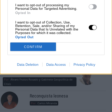
guerra mundial?
I want to opt-out of processing my
Personal Data for Targeted Advertising.
Por
Álvaro Frutos Rosado y Gabinete Geopolítica de
Opted In
Crisis
I want to opt-out of Collection, Use,
Retention, Sale, and/or Sharing of my
Suelta y confía
Personal Data that Is Unrelated with the
Purposes for which it was collected.
Por
María Comesaña
Opted Out
CONFIRM
Votantes y votados
Por
Juan Manuel Beltrán
Data Deletion
Data Access
Privacy Policy
El Conflicto de Oriente Medio: Un Nuevo
Orden Autoritario en Construcción
Por
Álvaro Frutos Rosado y Gabinete Geopolítica de
Crisis
Reconquista leonesa
Por
Carlos Miranda