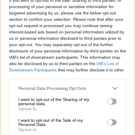
If you wish to opt-out of the sale, sharing to third parties, or
processing of your personal or sensitive information for
targeted advertising by us, please use the below opt-out
section to confirm your selection. Please note that after your
opt-out request is processed you may continue seeing
interest-based ads based on personal information utilized by
us or personal information disclosed to third parties prior to
Josep Borrell y Cristina Narbona, ahora Europa es nuestro futuro
your opt-out. You may separately opt-out of the further
Europa, nuestro futuro
disclosure of your personal information by third parties on the
IAB’s list of downstream participants. This information may
Por
Cristina Narbona
also be disclosed by us to third parties on the
IAB’s List of
Más artículos de este autor
Downstream Participants
that may further disclose it to other
sábado, 9 de mayo de 2020
third parties.
Personal Data Processing Opt Outs
I want to opt-out of the Sharing of my
personal data.
Opted In
OPINIONES DIVERSAS
I want to opt-out of the Sale of my
Personal Data.
¿La ciudadanía de Occidente es
Opted In
consciente del riesgo de una tercera