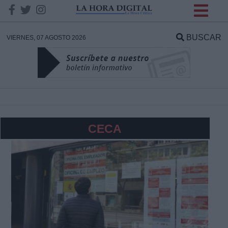
INFORMACION SOBRE LA
PROTECCIÓN DE TUS
BUSCAR
VIERNES, 07 AGOSTO 2026
DATOS
Responsable:
Finalidad:
CECA
Datos tratados:
Legitimación:
Destinatarios: