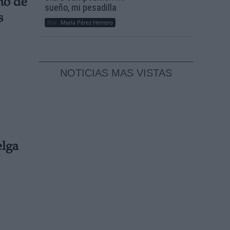
no de
sueño, mi pesadilla
s
Por
María Pérez Herrero
NOTICIAS MAS VISTAS
elga