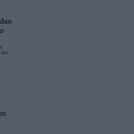
rdan
to
el
 del
en