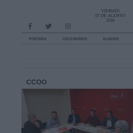
VIERNES
INFORMACION SOBRE LA PROTECCIÓN DE TUS DATOS
07 DE AGOSTO
2026
Responsable:
Finalidad:
PORTADA
LOCO MUNDO
ALIADOS
Datos tratados:
Legitimación:
Destinatarios:
CCOO
Derechos:
link
Información adicional
link