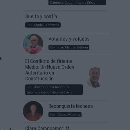
Gabinete Geopolítica de Crisis
Suelta y confía
Por
María Comesaña
Votantes y votados
Por
Juan Manuel Beltrán
a
El Conflicto de Oriente
Medio: Un Nuevo Orden
Autoritario en
Construcción
Por
Álvaro Frutos Rosado y
Gabinete Geopolítica de Crisis
Reconquista leonesa
Por
Carlos Miranda
Clara Campoamor: Mi