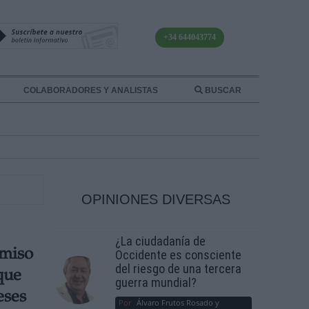
+34 644043774
COLABORADORES Y ANALISTAS
BUSCAR
OPINIONES DIVERSAS
¿La ciudadanía de
miso
Occidente es consciente
del riesgo de una tercera
que
guerra mundial?
eses
Por
Álvaro Frutos Rosado y