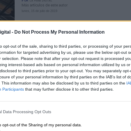
Por
La Hora Digital
Más artículos de este autor
lunes, 15 de julio de 2019
gital -
Do Not Process My Personal Information
to opt-out of the sale, sharing to third parties, or processing of your per
formation for targeted advertising by us, please use the below opt-out s
Sindicatos, patronal y autónomos
r selection. Please note that after your opt-out request is processed y
transladan a Sánchez, en sendas
eing interest-based ads based on personal information utilized by us or
reuniones, la urgencia de que haya
disclosed to third parties prior to your opt-out. You may separately opt-
losure of your personal information by third parties on the IAB’s list of
Gobierno estable
. This information may also be disclosed by us to third parties on the
IA
Por
La Hora Digital
Participants
that may further disclose it to other third parties.
Más artículos de este autor
viernes, 9 de agosto de 2019
l Data Processing Opt Outs
o opt-out of the Sharing of my personal data.