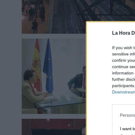
La Hora Di
If you wish 
sensitive in
confirm you
continue se
information 
further disc
participants
Downstream 
Persona
I want t