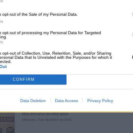
In
Agenda de Agosto del Gobierno: 1
reuniones con 180 colectivos y age
o opt-out of the Sale of my Personal Data.
In
sociales
Por
La Hora Digital
to opt-out of processing my Personal Data for Targeted
Más artículos de este autor
ing.
viernes, 9 de agosto de 2019
In
o opt-out of Collection, Use, Retention, Sale, and/or Sharing
ersonal Data that Is Unrelated with the Purposes for which it
lected.
Out
CONFIRM
Los líderes de UGT y CCOO visita
Junqueras para pedir que ERC cola
Data Deletion
Data Access
Privacy Policy
en el desbloqueo de la investidura
Por
Adrián Sánchez
Más artículos de este autor
miércoles, 4 de diciembre de 2019