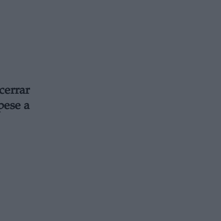
errar
pese a