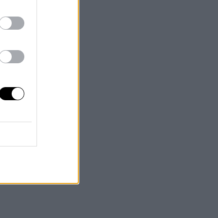
4
ntes
n a
bore