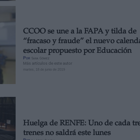
CCOO se une a la FAPA y tilda de
“fracaso y fraude” el nuevo calend
escolar propuesto por Educación
Por
Sara Gómez
Más artículos de este autor
martes, 18 de junio de 2019
Huelga de RENFE: Uno de cada tr
trenes no saldrá este lunes