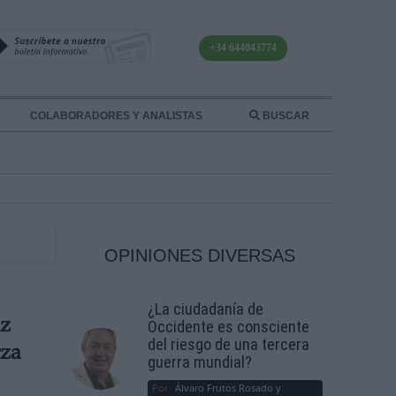
+34 644043774
COLABORADORES Y ANALISTAS
BUSCAR
OPINIONES DIVERSAS
¿La ciudadanía de
az
Occidente es consciente
del riesgo de una tercera
rza
guerra mundial?
Por
Álvaro Frutos Rosado y