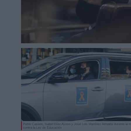
Pablo Casado, Isabel Díaz Ayuso y José Luis Martínez Almeida durante la m
contra la Ley de Educación