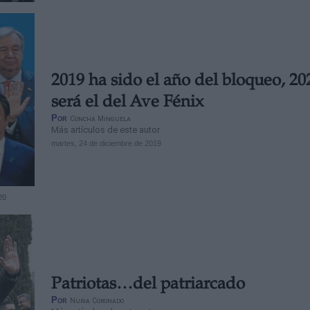
2019 ha sido el año del bloqueo, 20
será el del Ave Fénix
Por
Concha Minguela
Más artículos de este autor
martes, 24 de diciembre de 2019
20
Patriotas…del patriarcado
Por
Nuria Coronado