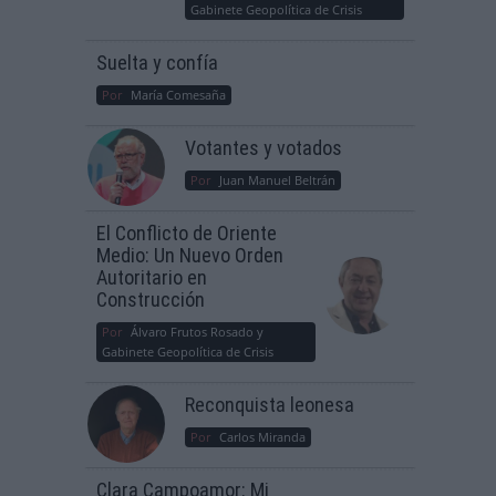
Gabinete Geopolítica de Crisis
Suelta y confía
Por
María Comesaña
Votantes y votados
Por
Juan Manuel Beltrán
El Conflicto de Oriente
Medio: Un Nuevo Orden
Autoritario en
Construcción
Por
Álvaro Frutos Rosado y
Gabinete Geopolítica de Crisis
Reconquista leonesa
Por
Carlos Miranda
Clara Campoamor: Mi