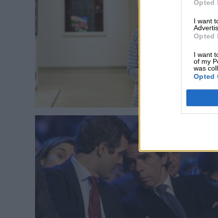
Opted 
I want 
Advertis
Opted 
I want t
of my P
was col
Opted 