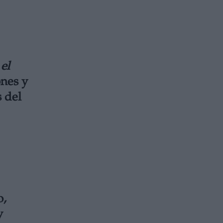
el
ones y
 del
o,
y