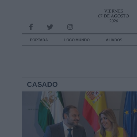
VIERNES
INFORMACION SOBRE LA PROTECCIÓN DE TUS DATOS
07 DE AGOSTO
2026
Responsable:
Finalidad:
PORTADA
LOCO MUNDO
ALIADOS
Datos tratados:
Legitimación:
Destinatarios:
CASADO
Derechos:
link
Información adicional
link