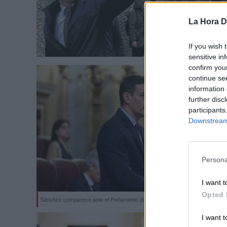
La Hora Di
If you wish 
sensitive in
confirm you
continue se
information 
further disc
participants
Downstream 
Persona
I want t
Opted 
Sánchez comparece ante el Parlamento durante la crisis del Covid19
I want t