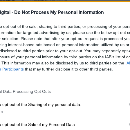
Más artículos de este autor
lunes, 6 de enero de 2020
gital -
Do Not Process My Personal Information
to opt-out of the sale, sharing to third parties, or processing of your per
formation for targeted advertising by us, please use the below opt-out s
r selection. Please note that after your opt-out request is processed y
eing interest-based ads based on personal information utilized by us or
disclosed to third parties prior to your opt-out. You may separately opt-
losure of your personal information by third parties on the IAB’s list of
El Gobierno contesta a las peticion
. This information may also be disclosed by us to third parties on the
IA
Participants
that may further disclose it to other third parties.
control de PP y Vox que ya cumple
comparenciendo en los Plenos
Por
Carlos Lucas
Más artículos de este autor
l Data Processing Opt Outs
miércoles, 8 de abril de 2020
o opt-out of the Sharing of my personal data.
In
o opt-out of the Sale of my Personal Data.