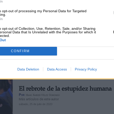
In
to opt-out of processing my Personal Data for Targeted
Arrimadas insta a Sánchez y Casad
ing.
In
agilizar los acuerdos
Por
o opt-out of Collection, Use, Retention, Sale, and/or Sharing
Carlos Lucas
ersonal Data that Is Unrelated with the Purposes for which it
Más artículos de este autor
lected.
martes, 21 de abril de 2020
Out
CONFIRM
Data Deletion
Data Access
Privacy Policy
El rebrote de la estupidez humana
Por
Iñaki Xabier Vélez Domingo
Más artículos de este autor
sábado, 25 de julio de 2020