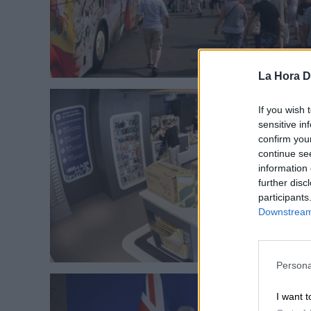
La Hora Di
If you wish 
sensitive in
confirm you
continue se
information 
further disc
participants
Downstream 
Persona
I want t