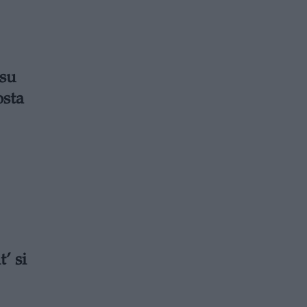
 su
osta
’ si