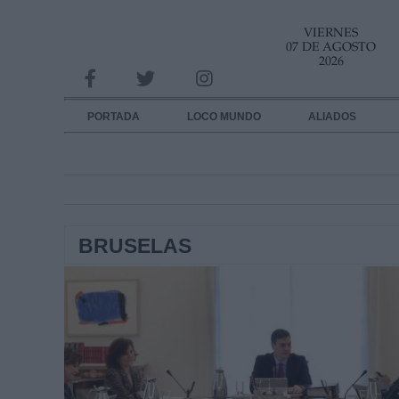
VIERNES
INFORMACION SOBRE LA PROTECCIÓN DE TUS DATOS
07 DE AGOSTO
2026
Responsable:
Finalidad:
PORTADA
LOCO MUNDO
ALIADOS
Datos tratados:
Legitimación:
Destinatarios:
BRUSELAS
Derechos:
link
Información adicional
link