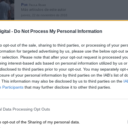
Por
Paula Rojas
Más artículos de este autor
jueves, 22 de noviembre de 2018
gital -
Do Not Process My Personal Information
to opt-out of the sale, sharing to third parties, or processing of your per
formation for targeted advertising by us, please use the below opt-out s
Correos hace un llamamiento a ban
r selection. Please note that after your opt-out request is processed y
empresas y administraciones para 
eing interest-based ads based on personal information utilized by us or
ofrezcan productos y servicios en s
disclosed to third parties prior to your opt-out. You may separately opt-
losure of your personal information by third parties on the IAB’s list of
oficinas
. This information may also be disclosed by us to third parties on the
IA
Por
Adriana Rocha
Participants
that may further disclose it to other third parties.
Más artículos de este autor
lunes, 28 de enero de 2019
l Data Processing Opt Outs
o opt-out of the Sharing of my personal data.