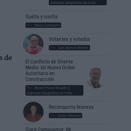
Gabinete Geopolítica de Crisis
Suelta y confía
Por
María Comesaña
Votantes y votados
Por
Juan Manuel Beltrán
a de
El Conflicto de Oriente
Medio: Un Nuevo Orden
Autoritario en
Construcción
Por
Álvaro Frutos Rosado y
Gabinete Geopolítica de Crisis
Reconquista leonesa
Por
Carlos Miranda
Clara Campoamor: Mi