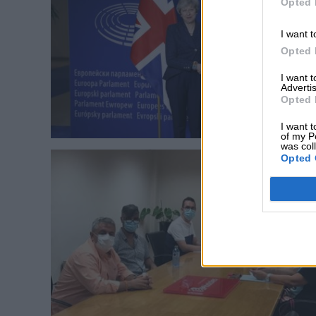
Opted 
I want t
Opted 
I want 
Advertis
Opted 
I want t
of my P
was col
Opted 