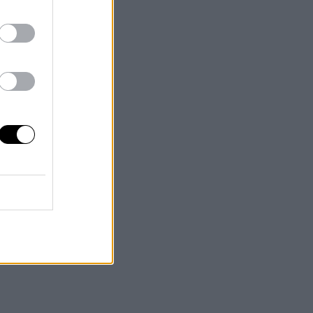
ra no
s