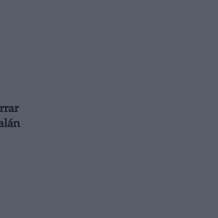
rrar
alán