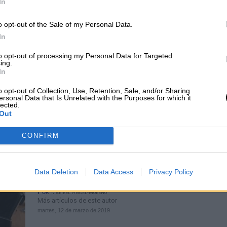
In
May, obligada a frenar el Brexit pa
o opt-out of the Sale of my Personal Data.
salir de la UE sin acuerdo
In
Por
Jose Luis Martín
Más artículos de este autor
to opt-out of processing my Personal Data for Targeted
miércoles, 27 de febrero de 2019
ing.
In
o opt-out of Collection, Use, Retention, Sale, and/or Sharing
ersonal Data that Is Unrelated with the Purposes for which it
lected.
Out
CONFIRM
Acción contra el Hambre pide a la
comunidad internacional poner má
Data Deletion
Data Access
Privacy Policy
dinero para ayudar a Siria
Por
Maribel Ángel-Moreno
Más artículos de este autor
martes, 12 de marzo de 2019