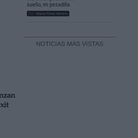
sueño, mi pesadilla
Por
María Pérez Herrero
NOTICIAS MAS VISTAS
anzan
xit