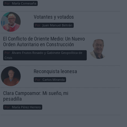
Por
María Comesaña
Votantes y votados
Por
Juan Manuel Beltrán
El Conflicto de Oriente Medio: Un Nuevo
Orden Autoritario en Construcción
Por
Álvaro Frutos Rosado y Gabinete Geopolítica de
Crisis
Reconquista leonesa
Por
Carlos Miranda
Clara Campoamor: Mi sueño, mi
pesadilla
Por
María Pérez Herrero