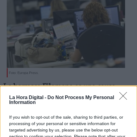
Foto: Europa Press.
La borrasca Filomena es una causa
mayor que exime a los trabajadores de
La Hora Digital -
Do Not Process My Personal
Information
sanciones por no acudir a sus puestos
trabajo
If you wish to opt-out of the sale, sharing to third parties, or
Por
Redacción La Hora Digital
processing of your personal or sensitive information for
Más artículos de este autor
targeted advertising by us, please use the below opt-out
lunes, 11 de enero de 2021
section to confirm your selection. Please note that after your