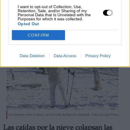
días
I want to opt-out of Collection, Use,
Retention, Sale, and/or Sharing of my
Por
Redacción La Hora Digital
Personal Data that Is Unrelated with the
Más artículos de este autor
Purposes for which it was collected.
Opted Out
martes, 12 de enero de 2021
CONFIRM
Data Deletion
Data Access
Privacy Policy
Un hombre entre la nieve, en Pozuelo de Alarcón (Madrid). Foto: Europa Press.
Las caídas por la nieve colapsan las