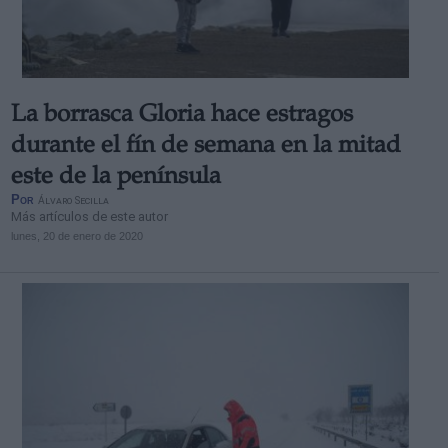
La borrasca Gloria hace estragos
Derechos:
durante el fín de semana en la mitad
este de la península
link
Por
Álvaro Secilla
Información adicional
Más artículos de este autor
link
lunes, 20 de enero de 2020