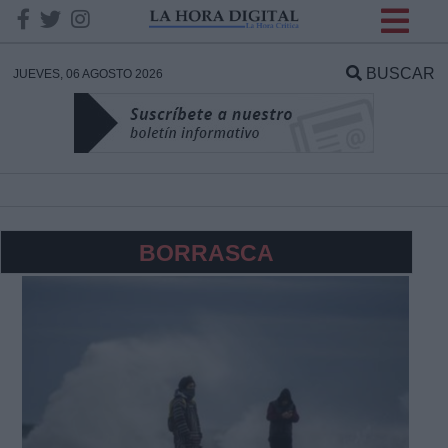
INFORMACION SOBRE LA
PROTECCIÓN DE TUS
BUSCAR
JUEVES, 06 AGOSTO 2026
DATOS
Responsable:
Finalidad:
BORRASCA
Datos tratados:
Legitimación:
Destinatarios: