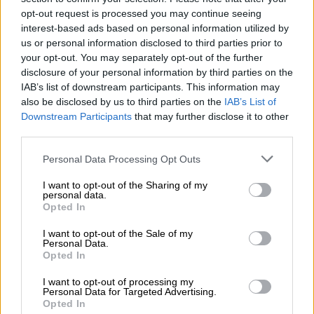
opt-out request is processed you may continue seeing
interest-based ads based on personal information utilized by
us or personal information disclosed to third parties prior to
your opt-out. You may separately opt-out of the further
disclosure of your personal information by third parties on the
IAB’s list of downstream participants. This information may
also be disclosed by us to third parties on the
IAB’s List of
Downstream Participants
that may further disclose it to other
third parties.
Personal Data Processing Opt Outs
I want to opt-out of the Sharing of my
personal data.
Opted In
Imagen de un contador de agua. Foto: Canal de Isabel II
I want to opt-out of the Sale of my
El Ayuntamiento de Alcalá de Henares
Personal Data.
Opted In
aconseja proteger los contadores de
I want to opt-out of processing my
agua y las tuberías para evitar
Personal Data for Targeted Advertising.
Opted In
congelaciones durante los próximos