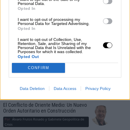
OPINIONES DIVERSAS
Personal Data.
Opted In
I want to opt-out of processing my
¿La ciudadanía de Occidente es
Personal Data for Targeted Advertising.
consciente del riesgo de una tercera
Opted In
guerra mundial?
I want to opt-out of Collection, Use,
Por
Álvaro Frutos Rosado y Gabinete Geopolítica de
Retention, Sale, and/or Sharing of my
Crisis
Personal Data that Is Unrelated with the
Purposes for which it was collected.
Opted Out
Suelta y confía
CONFIRM
Por
María Comesaña
Votantes y votados
Data Deletion
Data Access
Privacy Policy
Por
Juan Manuel Beltrán
El Conflicto de Oriente Medio: Un Nuevo
Orden Autoritario en Construcción
Por
Álvaro Frutos Rosado y Gabinete Geopolítica de
Crisis