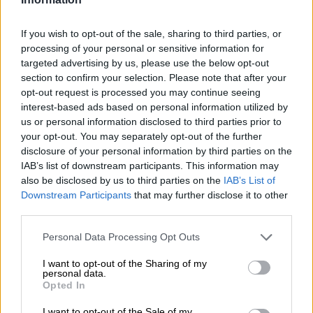
If you wish to opt-out of the sale, sharing to third parties, or
processing of your personal or sensitive information for
targeted advertising by us, please use the below opt-out
section to confirm your selection. Please note that after your
Test de antígenos en el municipio de Móstoles.
opt-out request is processed you may continue seeing
interest-based ads based on personal information utilized by
Grifols presenta un estudio sobre un
us or personal information disclosed to third parties prior to
your opt-out. You may separately opt-out of the further
medicamento que podría garantizar la
disclosure of your personal information by third parties on the
inmunidad inmediata contra la Covid-
IAB’s list of downstream participants. This information may
also be disclosed by us to third parties on the
IAB’s List of
19
Downstream Participants
that may further disclose it to other
Por
Redacción La Hora Digital
third parties.
Más artículos de este autor
martes, 19 de enero de 2021
Personal Data Processing Opt Outs
I want to opt-out of the Sharing of my
personal data.
Opted In
I want to opt-out of the Sale of my