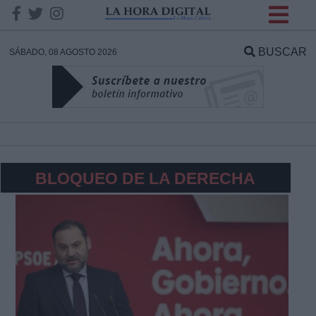
INFORMACION SOBRE LA
PROTECCIÓN DE TUS
BUSCAR
SÁBADO, 08 AGOSTO 2026
DATOS
Responsable:
Finalidad:
BLOQUEO DE LA DERECHA
Datos tratados:
Legitimación:
Destinatarios: