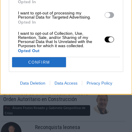
Opted In
¿La ciudadanía de Occidente es
I want to opt-out of processing my
consciente del riesgo de una tercera
Personal Data for Targeted Advertising.
guerra mundial?
Opted In
Por
Álvaro Frutos Rosado y Gabinete Geopolítica de
I want to opt-out of Collection, Use,
Crisis
Retention, Sale, and/or Sharing of my
Personal Data that Is Unrelated with the
Purposes for which it was collected.
Suelta y confía
Opted Out
Por
María Comesaña
CONFIRM
Votantes y votados
Por
Juan Manuel Beltrán
Data Deletion
Data Access
Privacy Policy
El Conflicto de Oriente Medio: Un Nuevo
Orden Autoritario en Construcción
Por
Álvaro Frutos Rosado y Gabinete Geopolítica de
Crisis
Reconquista leonesa