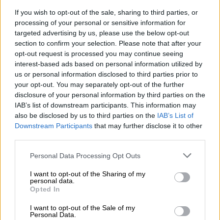
If you wish to opt-out of the sale, sharing to third parties, or
processing of your personal or sensitive information for
targeted advertising by us, please use the below opt-out
section to confirm your selection. Please note that after your
opt-out request is processed you may continue seeing
La ministra Llop trata de evitar el
interest-based ads based on personal information utilized by
colapso del Tribunal Supremo por el
us or personal information disclosed to third parties prior to
your opt-out. You may separately opt-out of the further
bloqueo del CGPJ
disclosure of your personal information by third parties on the
La ministra ha hecho público el evento tras la advertencia
IAB’s list of downstream participants. This information may
del Supremo de la situación límite de alguna de sus salas
also be disclosed by us to third parties on the
IAB’s List of
Por
Juan Almansa
Downstream Participants
that may further disclose it to other
Más artículos de este autor
third parties.
miércoles, 9 de febrero de 2022
Personal Data Processing Opt Outs
I want to opt-out of the Sharing of my
personal data.
Opted In
OPINIONES DIVERSAS
I want to opt-out of the Sale of my
Personal Data.