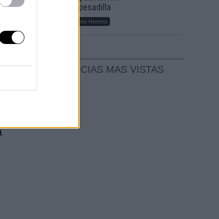
es
sueño, mi pesadilla
Por
María Pérez Herrero
NOTICIAS MAS VISTAS
a