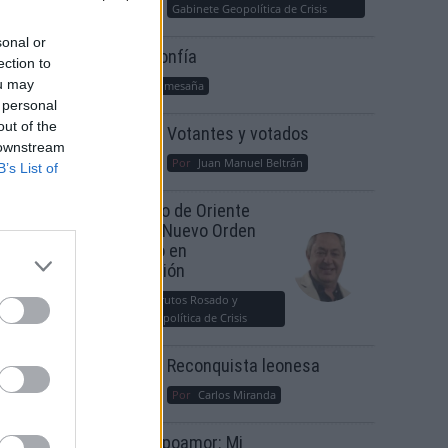
Gabinete Geopolítica de Crisis
sonal or
Suelta y confía
ection to
ou may
Por
María Comesaña
 personal
out of the
Votantes y votados
 downstream
Por
Juan Manuel Beltrán
B’s List of
s
El Conflicto de Oriente
de
Medio: Un Nuevo Orden
Autoritario en
Construcción
Por
Álvaro Frutos Rosado y
Gabinete Geopolítica de Crisis
Reconquista leonesa
Por
Carlos Miranda
Clara Campoamor: Mi