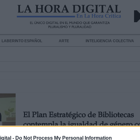
LABERINTO ESPAÑOL
ARTE
INTELIGENCIA COLECTIVA
El Plan Estratégico de Bibliotecas
contempla la igualdad de género 
un pilar fundamental
gital -
Do Not Process My Personal Information