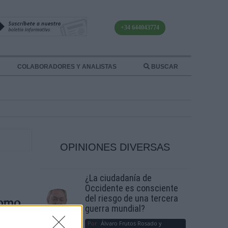
+34 644043774
COLABORADORES Y ANALISTAS
BUSCAR
OPINIONES DIVERSAS
¿La ciudadanía de
Occidente es consciente
del riesgo de una tercera
como
guerra mundial?
Por
Álvaro Frutos Rosado y