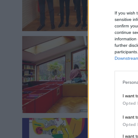
If you wish 
sensitive in
confirm you
continue se
information 
further disc
participants
Downstream 
Persona
I want t
Opted 
I want t
Opted 
I want 