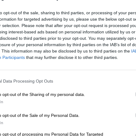
Por
Iria Galego Castro
Más artículos de este autor
to opt-out of the sale, sharing to third parties, or processing of your per
viernes, 22 de febrero de 2019
formation for targeted advertising by us, please use the below opt-out s
r selection. Please note that after your opt-out request is processed y
eing interest-based ads based on personal information utilized by us or
disclosed to third parties prior to your opt-out. You may separately opt-
losure of your personal information by third parties on the IAB’s list of
. This information may also be disclosed by us to third parties on the
IA
Las bibliotecas públicas de Asturia
Participants
that may further disclose it to other third parties.
registraron cerca de tres millones 
usuarios
l Data Processing Opt Outs
Por
Miriam Rosco
Más artículos de este autor
martes, 23 de abril de 2019
o opt-out of the Sharing of my personal data.
In
o opt-out of the Sale of my Personal Data.
In
to opt-out of processing my Personal Data for Targeted