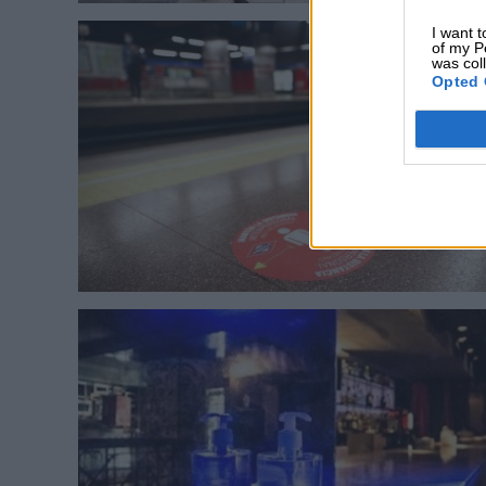
I want t
of my P
was col
Opted 