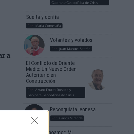
Gabinete Geopolítica de Crisis
Suelta y confía
Por
María Comesaña
Votantes y votados
Por
Juan Manuel Beltrán
ar a
El Conflicto de Oriente
Medio: Un Nuevo Orden
Autoritario en
Construcción
Por
Álvaro Frutos Rosado y
Gabinete Geopolítica de Crisis
Reconquista leonesa
Por
Carlos Miranda
Clara Campoamor: Mi