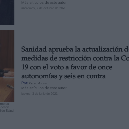
Más artículos de este autor
miércoles, 7 de octubre de 2020
Sanidad aprueba la actualización d
medidas de restricción contra la C
19 con el voto a favor de once
autonomías y seis en contra
Por
Celia Molina
Más artículos de este autor
jueves, 3 de junio de 2021
erno de
r desde
l de Salud