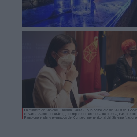
La ministra de Sanidad, Carolina Darias (i) y la consejera de Salud del Gobi
Navarra, Santos Induráin (d), comparecen en rueda de prensa, tras presidi
Pamplona el pleno telemático del Consejo Interterritorial del Sistema Naciona