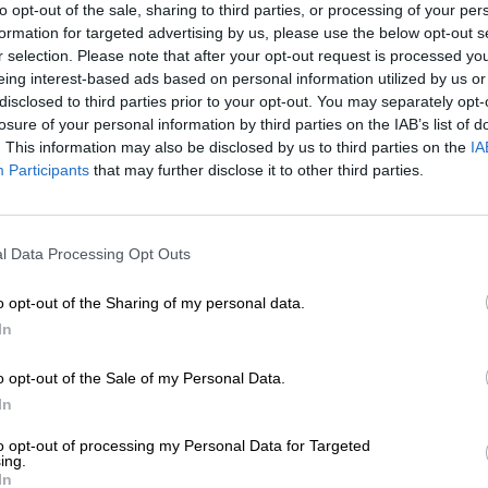
La hostelería y discotecas piden al
to opt-out of the sale, sharing to third parties, or processing of your per
formation for targeted advertising by us, please use the below opt-out s
gobierno cobertura legal para pode
r selection. Please note that after your opt-out request is processed y
tomar la temperatura a los clientes
eing interest-based ads based on personal information utilized by us or
Por
Patricia Arredondo
disclosed to third parties prior to your opt-out. You may separately opt-
Más artículos de este autor
losure of your personal information by third parties on the IAB’s list of
lunes, 11 de mayo de 2020
. This information may also be disclosed by us to third parties on the
IA
Participants
that may further disclose it to other third parties.
l Data Processing Opt Outs
Los franceses ya tienen fecha para 
o opt-out of the Sharing of my personal data.
vacaciones en julio y agosto, aunq
In
restricciones
o opt-out of the Sale of my Personal Data.
Por
Patricia Arredondo
In
Más artículos de este autor
viernes, 15 de mayo de 2020
to opt-out of processing my Personal Data for Targeted
ing.
In