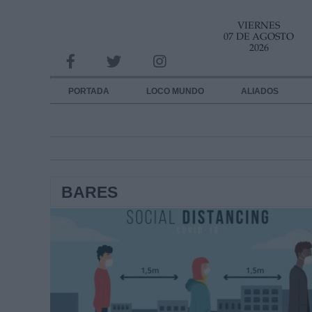
VIERNES
INFORMACION SOBRE LA PROTECCIÓN DE TUS DATOS
07 DE AGOSTO
2026
Responsable:
Finalidad:
PORTADA
LOCO MUNDO
ALIADOS
Datos tratados:
Legitimación:
Destinatarios:
BARES
Derechos:
link
Información adicional
link