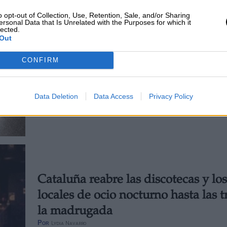
o opt-out of Collection, Use, Retention, Sale, and/or Sharing
ersonal Data that Is Unrelated with the Purposes for which it
lected.
Out
Así serán las medidas sanitarias tra
CONFIRM
Estado de Alarma
Por
Patricia Arredondo
Más artículos de este autor
Data Deletion
Data Access
Privacy Policy
jueves, 4 de junio de 2020
Cataluña reabre las discotecas y los
locales de ocio nocturno hasta las t
la madrugada
Por
Lydia Navarro