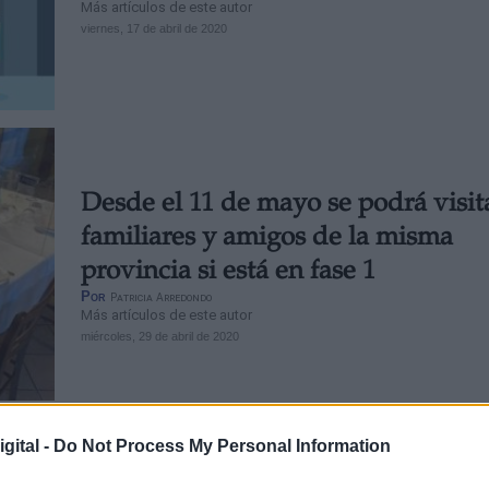
Más artículos de este autor
viernes, 17 de abril de 2020
Desde el 11 de mayo se podrá visit
familiares y amigos de la misma
provincia si está en fase 1
Por
Patricia Arredondo
Más artículos de este autor
miércoles, 29 de abril de 2020
gital -
Do Not Process My Personal Information