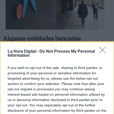
Algunas entidades bancarias
adelantan el pago de las pensiones a
La Hora Digital -
Do Not Process My Personal
los jubilados
Information
Por
Miriam Rosco
Más artículos de este autor
If you wish to opt-out of the sale, sharing to third parties, or
lunes, 23 de marzo de 2020
processing of your personal or sensitive information for
targeted advertising by us, please use the below opt-out
section to confirm your selection. Please note that after your
opt-out request is processed you may continue seeing
interest-based ads based on personal information utilized by
us or personal information disclosed to third parties prior to
your opt-out. You may separately opt-out of the further
disclosure of your personal information by third parties on the