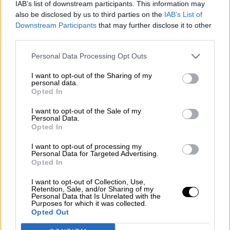
IAB’s list of downstream participants. This information may
also be disclosed by us to third parties on the
IAB’s List of
Downstream Participants
that may further disclose it to other
third parties.
Personal Data Processing Opt Outs
I want to opt-out of the Sharing of my
El BBVA y el Banco Sabadell confirman
personal data.
Opted In
un proceso de negociación para su
I want to opt-out of the Sale of my
fusión que los posicionaría como el
Personal Data.
Opted In
segundo banco de España
Por
Marina Pastor
I want to opt-out of processing my
Más artículos de este autor
Personal Data for Targeted Advertising.
martes, 17 de noviembre de 2020
Opted In
I want to opt-out of Collection, Use,
Retention, Sale, and/or Sharing of my
Personal Data that Is Unrelated with the
Purposes for which it was collected.
Opted Out