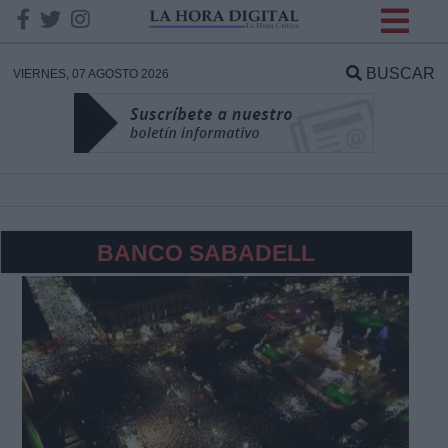
INFORMACION SOBRE LA
PROTECCIÓN DE TUS
BUSCAR
VIERNES, 07 AGOSTO 2026
DATOS
Responsable:
Finalidad:
BANCO SABADELL
Datos tratados:
Legitimación:
Destinatarios: