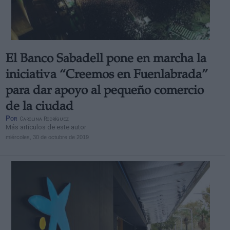
El Banco Sabadell pone en marcha la
Derechos:
iniciativa “Creemos en Fuenlabrada”
para dar apoyo al pequeño comercio
link
de la ciudad
Información adicional
Por
Carolina Rodríguez
link
Más artículos de este autor
miércoles, 30 de octubre de 2019