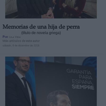
Memorias de una hija de perra
Derechos:
(título de novela griega)
Por
Lola Vega
Más artículos de este autor
link
sábado, 8 de diciembre de 2018
Información adicional
link