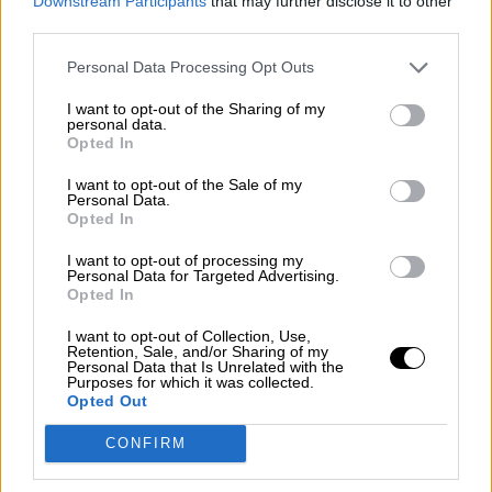
Downstream Participants
that may further disclose it to other
Héroes y villanos frente a la pandemia
third parties.
Por
Concha Minguela
Más artículos de este autor
Personal Data Processing Opt Outs
domingo, 3 de enero de 2021
I want to opt-out of the Sharing of my
personal data.
Opted In
I want to opt-out of the Sale of my
Personal Data.
Opted In
I want to opt-out of processing my
Personal Data for Targeted Advertising.
Opted In
I want to opt-out of Collection, Use,
Retention, Sale, and/or Sharing of my
Personal Data that Is Unrelated with the
Purposes for which it was collected.
Opted Out
Los hospitales estan ya en situacion muy caotica
CONFIRM
Tercera Ola, el que avisa no es traidor