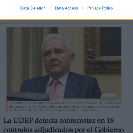
Por
Iñaki Xabier Vélez Domingo
Más artículos de este autor
Data Deletion
Data Access
Privacy Policy
domingo, 24 de enero de 2021
Comparecencia del empresario Alfonso García-Pozuelo Asins, de Constructora
Hispánica, en la Comisión de Investigación relativa a la presunta financiación
ilegal del Partido Popular en el Congreso / Foto: Europa Press
La UDEF detecta sobrecostes en 18
contratos adjudicados por el Gobierno