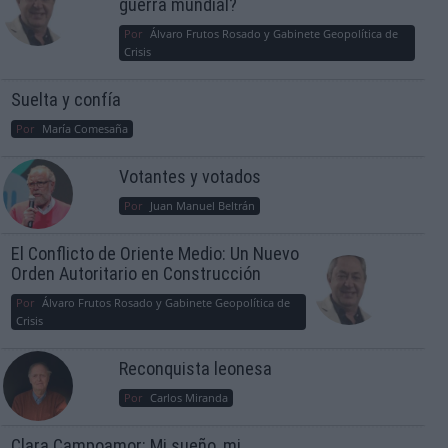
guerra mundial?
Por
Álvaro Frutos Rosado y Gabinete Geopolítica de
Crisis
Suelta y confía
Por
María Comesaña
Votantes y votados
Por
Juan Manuel Beltrán
El Conflicto de Oriente Medio: Un Nuevo
Orden Autoritario en Construcción
Por
Álvaro Frutos Rosado y Gabinete Geopolítica de
Crisis
Reconquista leonesa
Por
Carlos Miranda
Clara Campoamor: Mi sueño, mi