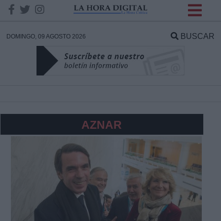
INFORMACION SOBRE LA
PROTECCIÓN DE TUS
BUSCAR
DOMINGO, 09 AGOSTO 2026
DATOS
Responsable:
Finalidad:
AZNAR
Datos tratados:
Legitimación:
Destinatarios: