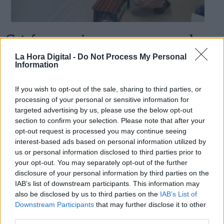
Getafe se empieza a preparar para la
desescalada del confinamiento
La Hora Digital -
Do Not Process My Personal
Information
Por
Álvaro Secilla
Más artículos de este autor
lunes, 20 de abril de 2020
If you wish to opt-out of the sale, sharing to third parties, or
processing of your personal or sensitive information for
targeted advertising by us, please use the below opt-out
section to confirm your selection. Please note that after your
opt-out request is processed you may continue seeing
interest-based ads based on personal information utilized by
us or personal information disclosed to third parties prior to
your opt-out. You may separately opt-out of the further
disclosure of your personal information by third parties on the
IAB’s list of downstream participants. This information may
also be disclosed by us to third parties on the
IAB’s List of
Downstream Participants
that may further disclose it to other
third parties.