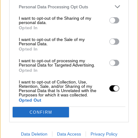
Personal Data Processing Opt Outs
Getafe informa que no celebrará el
I want to opt-out of the Sharing of my
personal data.
Festival Cultura Inquieta 2020
Opted In
Por
Álvaro Secilla
Más artículos de este autor
I want to opt-out of the Sale of my
Personal Data.
jueves, 21 de mayo de 2020
Opted In
I want to opt-out of processing my
Personal Data for Targeted Advertising.
Opted In
I want to opt-out of Collection, Use,
Retention, Sale, and/or Sharing of my
Personal Data that Is Unrelated with the
Purposes for which it was collected.
Opted Out
CONFIRM
Data Deletion
Data Access
Privacy Policy