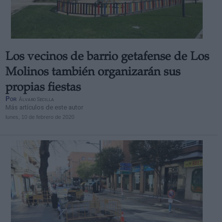
Los vecinos de barrio getafense de Los
Derechos:
Molinos también organizarán sus
propias fiestas
link
Por
Álvaro Secilla
Información adicional
Más artículos de este autor
link
lunes, 10 de febrero de 2020