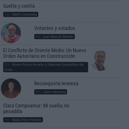
Suelta y confía
Por
María Comesaña
Votantes y votados
Por
Juan Manuel Beltrán
El Conflicto de Oriente Medio: Un Nuevo
Orden Autoritario en Construcción
Por
Álvaro Frutos Rosado y Gabinete Geopolítica de
Crisis
Reconquista leonesa
Por
Carlos Miranda
Clara Campoamor: Mi sueño, mi
pesadilla
Por
María Pérez Herrero