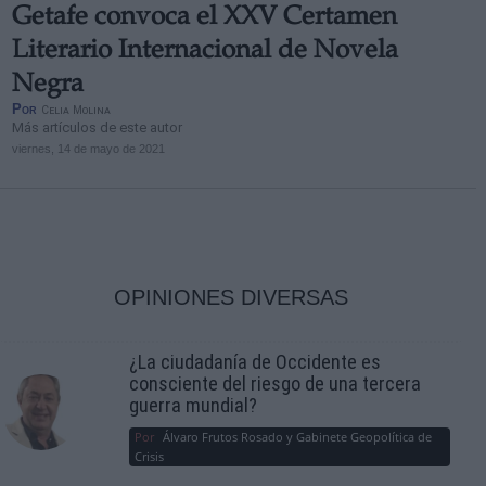
Getafe convoca el XXV Certamen
Literario Internacional de Novela
Negra
Por
Celia Molina
Más artículos de este autor
viernes, 14 de mayo de 2021
OPINIONES DIVERSAS
¿La ciudadanía de Occidente es
consciente del riesgo de una tercera
guerra mundial?
Por
Álvaro Frutos Rosado y Gabinete Geopolítica de
Crisis