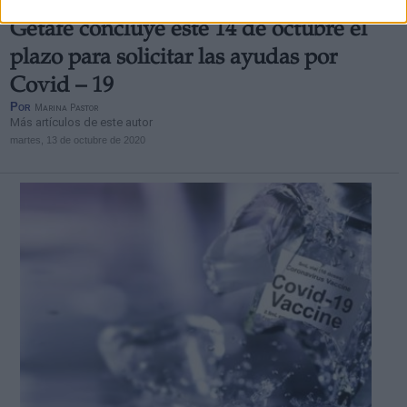
Getafe concluye este 14 de octubre el
plazo para solicitar las ayudas por
Covid – 19
Por
Marina Pastor
Más artículos de este autor
martes, 13 de octubre de 2020