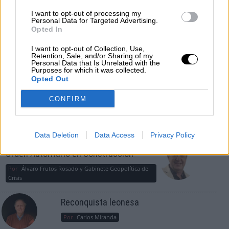
consciente del riesgo de una tercera
I want to opt-out of processing my
guerra mundial?
Personal Data for Targeted Advertising.
Opted In
Por
Álvaro Frutos Rosado y Gabinete Geopolítica de
Crisis
I want to opt-out of Collection, Use,
Retention, Sale, and/or Sharing of my
Personal Data that Is Unrelated with the
Suelta y confía
Purposes for which it was collected.
Opted Out
Por
María Comesaña
CONFIRM
Votantes y votados
Por
Juan Manuel Beltrán
Data Deletion
Data Access
Privacy Policy
El Conflicto de Oriente Medio: Un Nuevo
Orden Autoritario en Construcción
Por
Álvaro Frutos Rosado y Gabinete Geopolítica de
Crisis
Reconquista leonesa
Por
Carlos Miranda