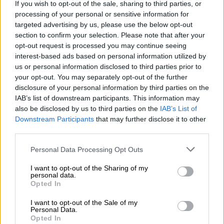
If you wish to opt-out of the sale, sharing to third parties, or
processing of your personal or sensitive information for
targeted advertising by us, please use the below opt-out
section to confirm your selection. Please note that after your
opt-out request is processed you may continue seeing
interest-based ads based on personal information utilized by
SS de los Reyes destina ayudas de
us or personal information disclosed to third parties prior to
hasta 2.000 euros para recompensar a
your opt-out. You may separately opt-out of the further
disclosure of your personal information by third parties on the
las pequeñas empresas y autónomos
IAB’s list of downstream participants. This information may
Por
Lidia Navarrete
also be disclosed by us to third parties on the
IAB’s List of
Más artículos de este autor
Downstream Participants
that may further disclose it to other
miércoles, 16 de diciembre de 2020
third parties.
Personal Data Processing Opt Outs
I want to opt-out of the Sharing of my
personal data.
Opted In
OPINIONES DIVERSAS
I want to opt-out of the Sale of my
Personal Data.
Opted In
¿La ciudadanía de Occidente es