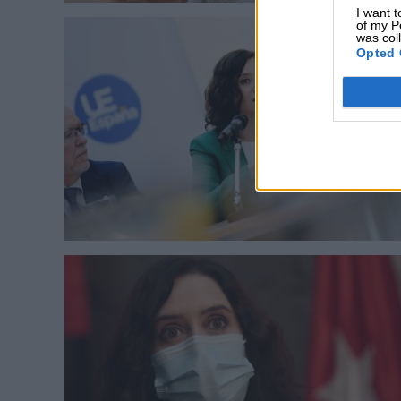
I want t
of my P
was col
Opted 