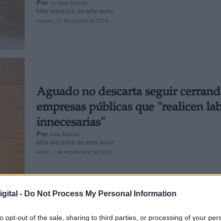
Por
La Hora Digital
Más artículos de este autor
martes, 27 de agosto de 2019
Aguado no descarta seguir cerran
empresas públicas que "realicen la
innecesarias"
Por
Aida Martín
Más artículos de este autor
lunes, 2 de septiembre de 2019
gital -
Do Not Process My Personal Information
to opt-out of the sale, sharing to third parties, or processing of your per