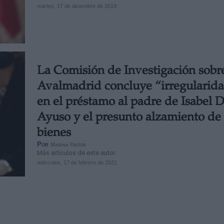
martes, 17 de diciembre de 2019
La Comisión de Investigación sobr
Avalmadrid concluye “irregularid
en el préstamo al padre de Isabel D
Ayuso y el presunto alzamiento de
bienes
Por
Marina Pastor
Más artículos de este autor
miércoles, 17 de febrero de 2021