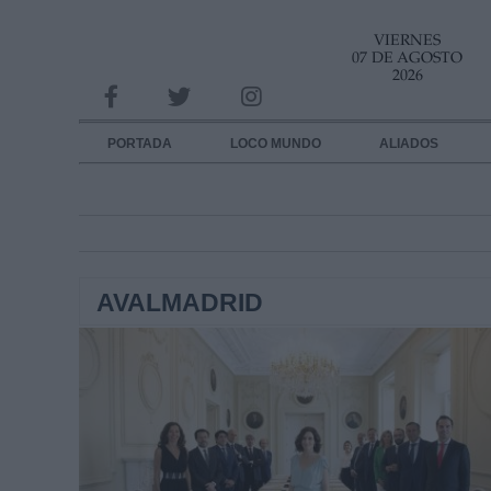
VIERNES
INFORMACION SOBRE LA PROTECCIÓN DE TUS DATOS
07 DE AGOSTO
2026
Responsable:
Finalidad:
PORTADA
LOCO MUNDO
ALIADOS
Datos tratados:
Legitimación:
Destinatarios:
AVALMADRID
Derechos:
link
Información adicional
link