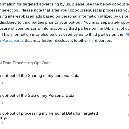
PSOE, Más Madrid y Podemos un
formation for targeted advertising by us, please use the below opt-out s
fuerzas para crear una comisión so
r selection. Please note that after your opt-out request is processed y
eing interest-based ads based on personal information utilized by us or
Avalmadrid
disclosed to third parties prior to your opt-out. You may separately opt-
Por
Aida Martín
losure of your personal information by third parties on the IAB’s list of
Más artículos de este autor
. This information may also be disclosed by us to third parties on the
IA
martes, 3 de septiembre de 2019
Participants
that may further disclose it to other third parties.
l Data Processing Opt Outs
o opt-out of the Sharing of my personal data.
Cs apoyará la comisión de investig
In
sobre Avalmadrid y "no le temblará
mano" en llamar a comparecer "a n
o opt-out of the Sale of my Personal Data.
In
Por
Aida Martín
Más artículos de este autor
to opt-out of processing my Personal Data for Targeted
miércoles, 4 de septiembre de 2019
ing.
In