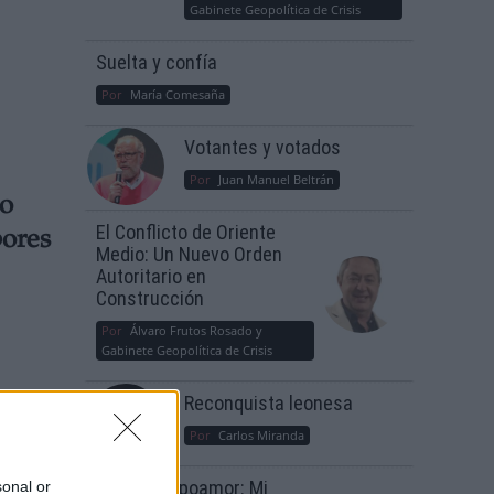
Gabinete Geopolítica de Crisis
Suelta y confía
Por
María Comesaña
Votantes y votados
Por
Juan Manuel Beltrán
do
El Conflicto de Oriente
bores
Medio: Un Nuevo Orden
Autoritario en
Construcción
Por
Álvaro Frutos Rosado y
Gabinete Geopolítica de Crisis
Reconquista leonesa
Por
Carlos Miranda
Clara Campoamor: Mi
sonal or