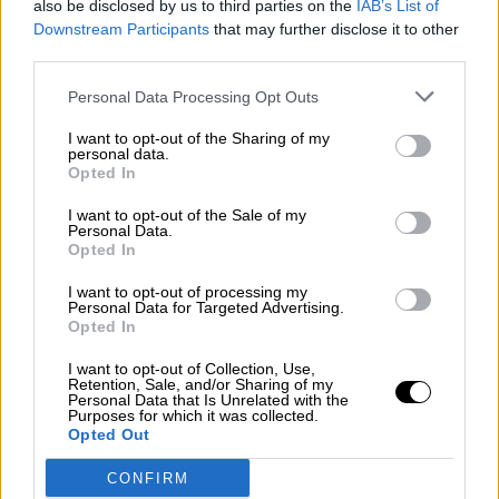
also be disclosed by us to third parties on the
IAB’s List of
¿La ciudadanía de Occidente es
Downstream Participants
that may further disclose it to other
consciente del riesgo de una tercera
third parties.
guerra mundial?
Por
Álvaro Frutos Rosado y Gabinete Geopolítica de
Personal Data Processing Opt Outs
Crisis
I want to opt-out of the Sharing of my
personal data.
Suelta y confía
Opted In
Por
María Comesaña
I want to opt-out of the Sale of my
Personal Data.
Opted In
Votantes y votados
Por
Juan Manuel Beltrán
I want to opt-out of processing my
Personal Data for Targeted Advertising.
Opted In
El Conflicto de Oriente Medio: Un Nuevo
Orden Autoritario en Construcción
I want to opt-out of Collection, Use,
Retention, Sale, and/or Sharing of my
Por
Álvaro Frutos Rosado y Gabinete Geopolítica de
Personal Data that Is Unrelated with the
Crisis
Purposes for which it was collected.
Opted Out
Reconquista leonesa
CONFIRM