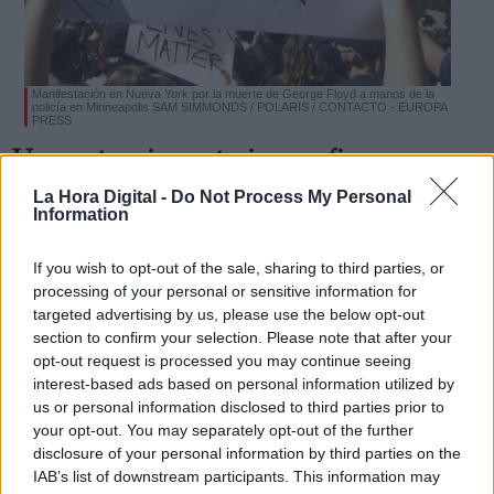
Manifestación en Nueva York por la muerte de George Floyd a manos de la
policía en Minneapolis SAM SIMMONDS / POLARIS / CONTACTO - EUROPA
PRESS
Derechos:
Una autopsia posterior confirma que
George Floyd murió asfixiado por la
La Hora Digital -
Do Not Process My Personal
link
Information
contundencia policial en su detención
Información adicional
Por
Facundo Caín Sagárnaga Giles
link
If you wish to opt-out of the sale, sharing to third parties, or
Más artículos de este autor
processing of your personal or sensitive information for
martes, 2 de junio de 2020
targeted advertising by us, please use the below opt-out
section to confirm your selection. Please note that after your
opt-out request is processed you may continue seeing
interest-based ads based on personal information utilized by
us or personal information disclosed to third parties prior to
your opt-out. You may separately opt-out of the further
OPINIONES DIVERSAS
disclosure of your personal information by third parties on the
IAB’s list of downstream participants. This information may