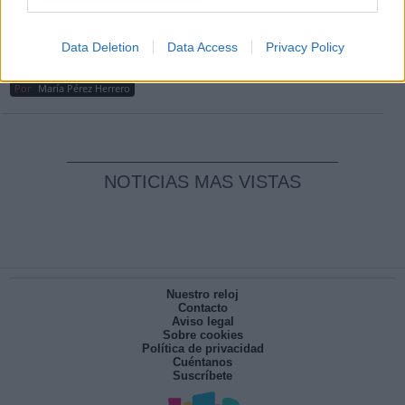
Por
Carlos Miranda
Clara Campoamor: Mi sueño, mi
Data Deletion
Data Access
Privacy Policy
pesadilla
Por
María Pérez Herrero
NOTICIAS MAS VISTAS
Nuestro reloj
Contacto
Aviso legal
Sobre cookies
Política de privacidad
Cuéntanos
Suscríbete