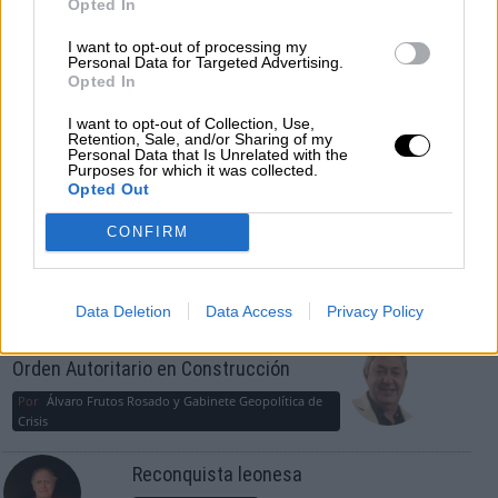
Opted In
¿La ciudadanía de Occidente es
consciente del riesgo de una tercera
I want to opt-out of processing my
Personal Data for Targeted Advertising.
guerra mundial?
Opted In
Por
Álvaro Frutos Rosado y Gabinete Geopolítica de
Crisis
I want to opt-out of Collection, Use,
Retention, Sale, and/or Sharing of my
Personal Data that Is Unrelated with the
Purposes for which it was collected.
Suelta y confía
Opted Out
Por
María Comesaña
CONFIRM
Votantes y votados
Por
Juan Manuel Beltrán
Data Deletion
Data Access
Privacy Policy
El Conflicto de Oriente Medio: Un Nuevo
Orden Autoritario en Construcción
Por
Álvaro Frutos Rosado y Gabinete Geopolítica de
Crisis
Reconquista leonesa