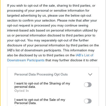
If you wish to opt-out of the sale, sharing to third parties, or
processing of your personal or sensitive information for
targeted advertising by us, please use the below opt-out
section to confirm your selection. Please note that after your
opt-out request is processed you may continue seeing
EMT dispondrá de una línea gratuita
interest-based ads based on personal information utilized by
us or personal information disclosed to third parties prior to
para trasladar a sanitarios y
your opt-out. You may separately opt-out of the further
voluntarios al hospital temporal de
disclosure of your personal information by third parties on the
IAB’s list of downstream participants. This information may
IFEMA
also be disclosed by us to third parties on the
IAB’s List of
Por
Miriam Rosco
Downstream Participants
that may further disclose it to other
Más artículos de este autor
third parties.
lunes, 23 de marzo de 2020
Personal Data Processing Opt Outs
I want to opt-out of the Sharing of my
personal data.
Opted In
OPINIONES DIVERSAS
I want to opt-out of the Sale of my
Personal Data.