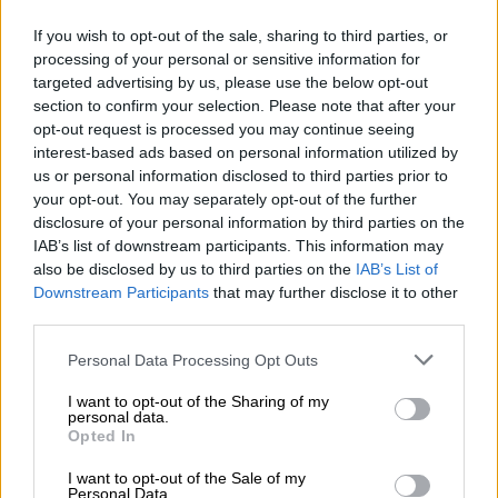
If you wish to opt-out of the sale, sharing to third parties, or
processing of your personal or sensitive information for
targeted advertising by us, please use the below opt-out
section to confirm your selection. Please note that after your
opt-out request is processed you may continue seeing
interest-based ads based on personal information utilized by
Los investigadores piensan que El
us or personal information disclosed to third parties prior to
Chicle pudo lastrar el cuerpo de Diana
your opt-out. You may separately opt-out of the further
Quer dos veces
disclosure of your personal information by third parties on the
IAB’s list of downstream participants. This information may
Por
Miriam Rosco
also be disclosed by us to third parties on the
IAB’s List of
Más artículos de este autor
Downstream Participants
that may further disclose it to other
martes, 19 de noviembre de 2019
third parties.
Personal Data Processing Opt Outs
I want to opt-out of the Sharing of my
personal data.
Opted In
I want to opt-out of the Sale of my
Personal Data.