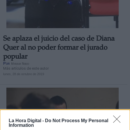
Se aplaza el juicio del caso de Diana
Quer al no poder formar el jurado
popular
Por
Miriam Rosco
Más artículos de este autor
lunes, 28 de octubre de 2019
La Hora Digital -
Do Not Process My Personal
Information