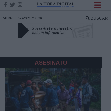
INFORMACION SOBRE LA
PROTECCIÓN DE TUS
BUSCAR
VIERNES, 07 AGOSTO 2026
DATOS
Responsable:
Finalidad:
ASESINATO
Datos tratados:
Legitimación:
Destinatarios: