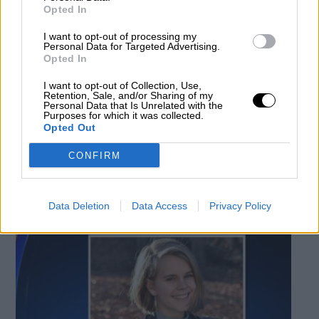
Opted In
I want to opt-out of processing my
Personal Data for Targeted Advertising.
Opted In
I want to opt-out of Collection, Use,
Retention, Sale, and/or Sharing of my
El principal sospechoso por la
Personal Data that Is Unrelated with the
Purposes for which it was collected.
desaparición de Marta Calvo se
Opted Out
entrega a la Policía
CONFIRM
Por
Cecilia G. Balonga
Más artículos de este autor
miércoles, 4 de diciembre de 2019
Data Deletion
Data Access
Privacy Policy