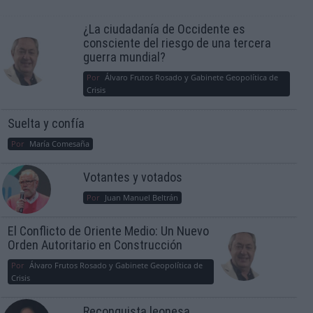
¿La ciudadanía de Occidente es
consciente del riesgo de una tercera
guerra mundial?
Por
Álvaro Frutos Rosado y Gabinete Geopolítica de
Crisis
Suelta y confía
Por
María Comesaña
Votantes y votados
Por
Juan Manuel Beltrán
El Conflicto de Oriente Medio: Un Nuevo
Orden Autoritario en Construcción
Por
Álvaro Frutos Rosado y Gabinete Geopolítica de
Crisis
Reconquista leonesa