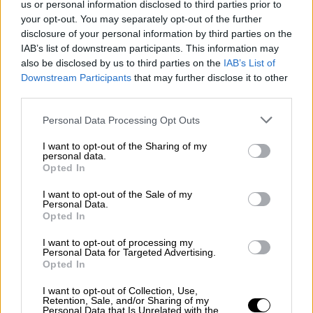
us or personal information disclosed to third parties prior to
your opt-out. You may separately opt-out of the further
disclosure of your personal information by third parties on the
IAB’s list of downstream participants. This information may
also be disclosed by us to third parties on the
IAB’s List of
Downstream Participants
that may further disclose it to other
third parties.
Personal Data Processing Opt Outs
I want to opt-out of the Sharing of my
personal data.
Opted In
El futuro Gobierno de Alemania se
I want to opt-out of the Sale of my
encuentra en manos de Los Verdes y
Personal Data.
Opted In
los Liberales
Tanto los socialdemócratas como los conservadores
I want to opt-out of processing my
Personal Data for Targeted Advertising.
tendrán que pactar con ellos si aspiran a liderar el
Opted In
Gobierno
Por
Sandra González
I want to opt-out of Collection, Use,
Más artículos de este autor
Retention, Sale, and/or Sharing of my
martes, 28 de septiembre de 2021
Personal Data that Is Unrelated with the