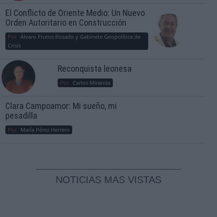
El Conflicto de Oriente Medio: Un Nuevo
Orden Autoritario en Construcción
Por
Álvaro Frutos Rosado y Gabinete Geopolítica de
Crisis
Reconquista leonesa
Por
Carlos Miranda
Clara Campoamor: Mi sueño, mi
pesadilla
Por
María Pérez Herrero
NOTICIAS MAS VISTAS