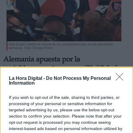
Olaf Scholz celebra la victoria de los socialdemócratas en las elecciones
alemanas. Foto: Europa Press.
Alemania apuesta por la
socialdemocracia aunque Olaf Scholz
tendrá que pactar si quiere gobernar
La Hora Digital -
Do Not Process My Personal
Information
Tanto SPD como CDU/CSU tratarán de liderar el futuro
Gobierno de coalición alemán. Todo depende de otros dos
partidos, los verdes y los liberales.
If you wish to opt-out of the sale, sharing to third parties, or
Por
Sandra González
processing of your personal or sensitive information for
Más artículos de este autor
targeted advertising by us, please use the below opt-out
lunes, 27 de septiembre de 2021
section to confirm your selection. Please note that after your
opt-out request is processed you may continue seeing
interest-based ads based on personal information utilized by