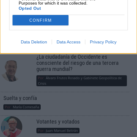
Purposes for which it was collected.
Opted Out
CONFIRM
OPINIONES DIVERSAS
Data Deletion
Data Access
Privacy Policy
¿La ciudadanía de Occidente es
consciente del riesgo de una tercera
guerra mundial?
Por
Álvaro Frutos Rosado y Gabinete Geopolítica de
Crisis
Suelta y confía
Por
María Comesaña
Votantes y votados
Por
Juan Manuel Beltrán