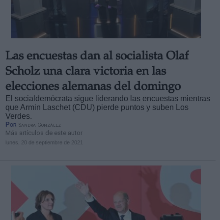
Las encuestas dan al socialista Olaf
Derechos:
Scholz una clara victoria en las
elecciones alemanas del domingo
link
El socialdemócrata sigue liderando las encuestas mientras
Información adicional
que Armin Laschet (CDU) pierde puntos y suben Los
link
Verdes.
Por
Sandra González
Más artículos de este autor
lunes, 20 de septiembre de 2021