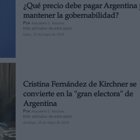
¿Qué precio debe pagar Argentina 
mantener la gobernabilidad?
Por
Adalberto C. Agozino
Más artículos de este autor
lunes, 13 de mayo de 2019
Cristina Fernández de Kirchner se
convierte en la "gran electora" de
Argentina
Por
Adalberto C. Agozino
Más artículos de este autor
domingo, 19 de mayo de 2019