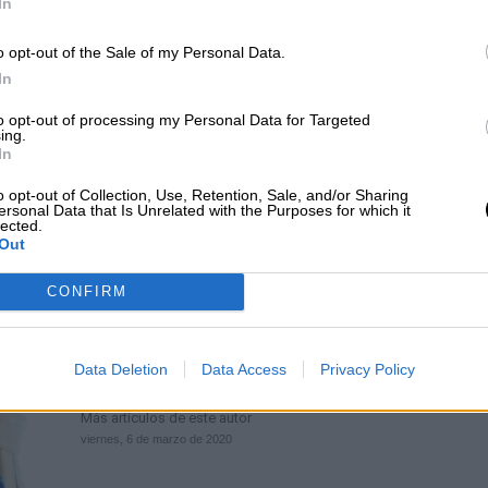
In
Pedro Sánchez impulsa las relacio
bilaterales con Argentina
o opt-out of the Sale of my Personal Data.
In
Por
Cristian Cortés
Más artículos de este autor
to opt-out of processing my Personal Data for Targeted
miércoles, 5 de febrero de 2020
ing.
In
o opt-out of Collection, Use, Retention, Sale, and/or Sharing
ersonal Data that Is Unrelated with the Purposes for which it
lected.
Out
CONFIRM
Gonzalo Caballero asegura que si e
presidente de Galicia relanzará las
Data Deletion
Data Access
Privacy Policy
relaciones con Argentina
Por
Andrea Chaparro Cayuela
Más artículos de este autor
viernes, 6 de marzo de 2020