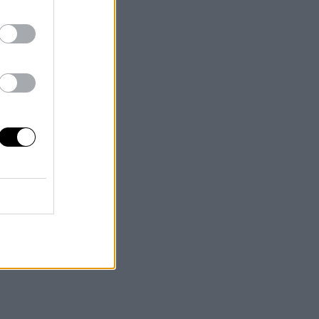
nes
s