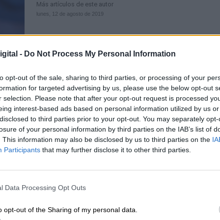
Más artículos de este autor
lunes, 12 de agosto de 2019
gital -
Do Not Process My Personal Information
to opt-out of the sale, sharing to third parties, or processing of your per
formation for targeted advertising by us, please use the below opt-out s
La magistral jugada de la "Reina
r selection. Please note that after your opt-out request is processed y
Cristina" de Argentina
eing interest-based ads based on personal information utilized by us or
disclosed to third parties prior to your opt-out. You may separately opt-
Por
Olga Wornat
Más artículos de este autor
losure of your personal information by third parties on the IAB’s list of
martes, 13 de agosto de 2019
. This information may also be disclosed by us to third parties on the
IA
Participants
that may further disclose it to other third parties.
l Data Processing Opt Outs
o opt-out of the Sharing of my personal data.