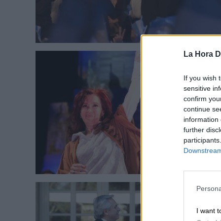
La Hora Di
If you wish 
sensitive in
confirm you
continue se
information 
further disc
participants
Downstream 
Persona
I want t