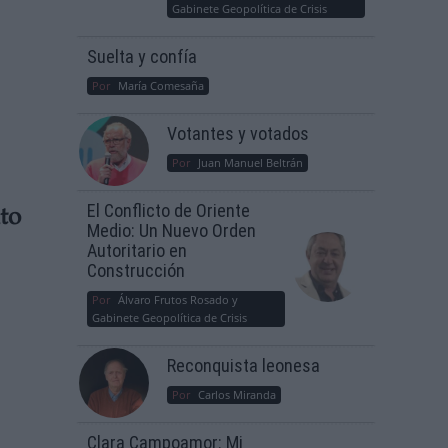
Gabinete Geopolítica de Crisis
Suelta y confía
Por
María Comesaña
Votantes y votados
Por
Juan Manuel Beltrán
El Conflicto de Oriente
to
Medio: Un Nuevo Orden
Autoritario en
Construcción
Por
Álvaro Frutos Rosado y
Gabinete Geopolítica de Crisis
Reconquista leonesa
Por
Carlos Miranda
Clara Campoamor: Mi