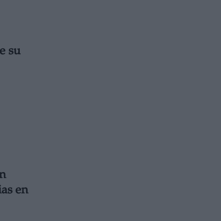
e su
an
ias en