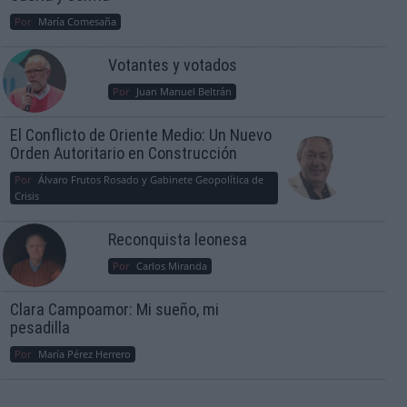
Por
María Comesaña
Votantes y votados
Por
Juan Manuel Beltrán
El Conflicto de Oriente Medio: Un Nuevo
Orden Autoritario en Construcción
Por
Álvaro Frutos Rosado y Gabinete Geopolítica de
Crisis
Reconquista leonesa
Por
Carlos Miranda
Clara Campoamor: Mi sueño, mi
pesadilla
Por
María Pérez Herrero