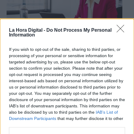
La Hora Digital -
Do Not Process My Personal
Information
La presidenta de la Comisión Europea, Ursula von der Leyen.
If you wish to opt-out of the sale, sharing to third parties, or
La Comisión Europea aprueba el
processing of your personal or sensitive information for
targeted advertising by us, please use the below opt-out
certificado verde digital para
section to confirm your selection. Please note that after your
incentivar el turismo en verano
opt-out request is processed you may continue seeing
interest-based ads based on personal information utilized by
Por
Lydia Navarro
Más artículos de este autor
us or personal information disclosed to third parties prior to
jueves, 18 de marzo de 2021
your opt-out. You may separately opt-out of the further
disclosure of your personal information by third parties on the
IAB’s list of downstream participants. This information may
also be disclosed by us to third parties on the
IAB’s List of
Downstream Participants
that may further disclose it to other
third parties.