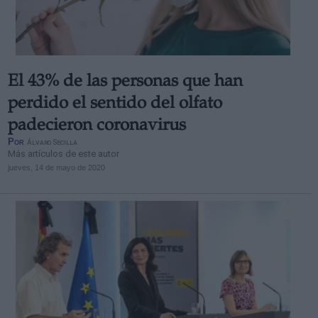
El 43% de las personas que han
Derechos:
perdido el sentido del olfato
padecieron coronavirus
link
Por
Álvaro Secilla
Información adicional
Más artículos de este autor
link
jueves, 14 de mayo de 2020