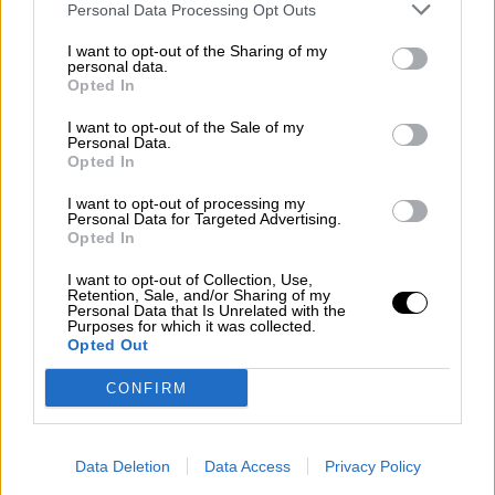
Personal Data Processing Opt Outs
I want to opt-out of the Sharing of my
personal data.
Opted In
I want to opt-out of the Sale of my
Personal Data.
Opted In
Pruebas del Covid para detección de anticuerpos. Foto: Europa Press
I want to opt-out of processing my
Personal Data for Targeted Advertising.
Una nueva prueba rápida permite
Opted In
conocer la eficacia de los anticuerpos
I want to opt-out of Collection, Use,
Retention, Sale, and/or Sharing of my
frente a las distintas variantes de
Personal Data that Is Unrelated with the
Purposes for which it was collected.
COVID-19
Opted Out
Esta prueba, creada por ingenieros estadounidenses,
CONFIRM
pretende detectar de forma precoz variantes que puedan
escapar a la protección vacunal
Por
Sandra Muñiz
Más artículos de este autor
Data Deletion
Data Access
Privacy Policy
martes, 7 de diciembre de 2021