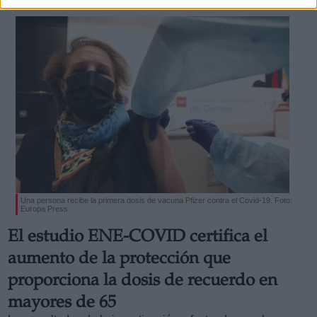
Una persona recibe la primera dosis de vacuna Pfizer contra el Covid-19. Foto:
Europa Press
El estudio ENE-COVID certifica el
aumento de la protección que
proporciona la dosis de recuerdo en
mayores de 65