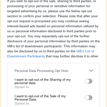
If you wish to opt-out of the sale, sharing to third parties, or
processing of your personal or sensitive information for
targeted advertising by us, please use the below opt-out
section to confirm your selection. Please note that after your
opt-out request is processed you may continue seeing
interest-based ads based on personal information utilized by
Recomendaciones frente a las
us or personal information disclosed to third parties prior to
temperaturas extremas provocadas por
your opt-out. You may separately opt-out of the further
disclosure of your personal information by third parties on the
la ola de calor
IAB’s list of downstream participants. This information may
Por
Paula Rojas
also be disclosed by us to third parties on the
IAB’s List of
Más artículos de este autor
Downstream Participants
that may further disclose it to other
miércoles, 11 de agosto de 2021
third parties.
Personal Data Processing Opt Outs
I want to opt-out of the Sharing of my
personal data.
Opted In
OPINIONES DIVERSAS
I want to opt-out of the Sale of my
Personal Data.
¿La ciudadanía de Occidente es
Opted In