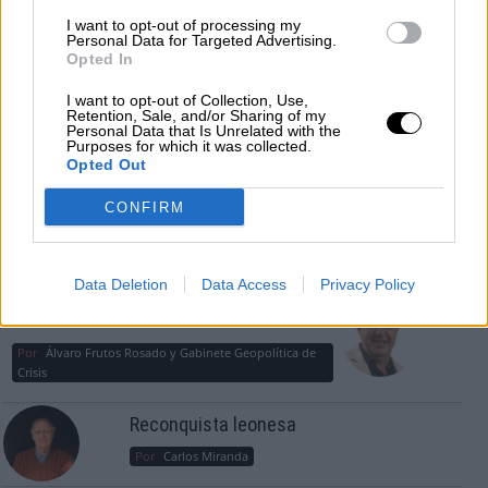
consciente del riesgo de una tercera
I want to opt-out of processing my
guerra mundial?
Personal Data for Targeted Advertising.
Opted In
Por
Álvaro Frutos Rosado y Gabinete Geopolítica de
Crisis
I want to opt-out of Collection, Use,
Retention, Sale, and/or Sharing of my
Suelta y confía
Personal Data that Is Unrelated with the
Purposes for which it was collected.
Por
María Comesaña
Opted Out
CONFIRM
Votantes y votados
Por
Juan Manuel Beltrán
Data Deletion
Data Access
Privacy Policy
El Conflicto de Oriente Medio: Un Nuevo
Orden Autoritario en Construcción
Por
Álvaro Frutos Rosado y Gabinete Geopolítica de
Crisis
Reconquista leonesa
Por
Carlos Miranda