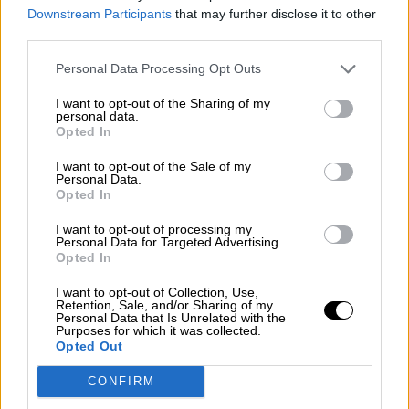
Downstream Participants
that may further disclose it to other
third parties.
Personal Data Processing Opt Outs
La ministra de Sanidad, Carolina Darias.
I want to opt-out of the Sharing of my
Darias avanza la llegada de 52.000
personal data.
Opted In
vacunas de Moderna y 422.000 de
I want to opt-out of the Sale of my
Pfizer para la próxima semana
Personal Data.
Por
Lydia Navarro
Opted In
Más artículos de este autor
viernes, 29 de enero de 2021
I want to opt-out of processing my
Personal Data for Targeted Advertising.
Opted In
I want to opt-out of Collection, Use,
Retention, Sale, and/or Sharing of my
Personal Data that Is Unrelated with the
Purposes for which it was collected.
OPINIONES DIVERSAS
Opted Out
CONFIRM
¿La ciudadanía de Occidente es