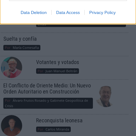
consciente del riesgo de una tercera
guerra mundial?
Data Deletion
Data Access
Privacy Policy
Por
Álvaro Frutos Rosado y Gabinete Geopolítica de
Crisis
Suelta y confía
Por
María Comesaña
Votantes y votados
Por
Juan Manuel Beltrán
El Conflicto de Oriente Medio: Un Nuevo
Orden Autoritario en Construcción
Por
Álvaro Frutos Rosado y Gabinete Geopolítica de
Crisis
Reconquista leonesa
Por
Carlos Miranda