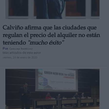
Calviño afirma que las ciudades que
Derechos:
regulan el precio del alquiler no están
teniendo
"mucho éxito"
link
Por
Carolina Rodríguez
Información adicional
Más artículos de este autor
link
viernes, 24 de enero de 2020