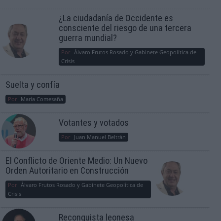
¿La ciudadanía de Occidente es
consciente del riesgo de una tercera
guerra mundial?
Por
Álvaro Frutos Rosado y Gabinete Geopolítica de
Crisis
Suelta y confía
Por
María Comesaña
Votantes y votados
Por
Juan Manuel Beltrán
El Conflicto de Oriente Medio: Un Nuevo
Orden Autoritario en Construcción
Por
Álvaro Frutos Rosado y Gabinete Geopolítica de
Crisis
Reconquista leonesa