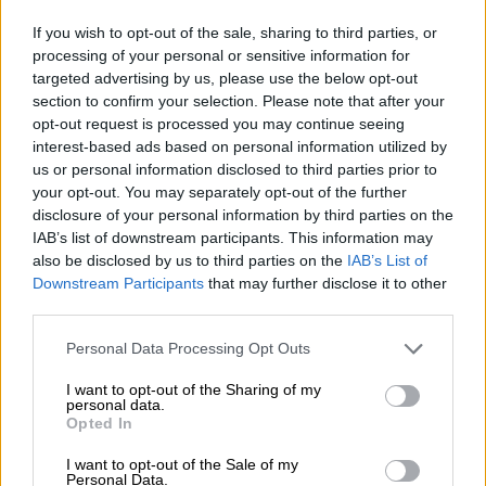
If you wish to opt-out of the sale, sharing to third parties, or
processing of your personal or sensitive information for
targeted advertising by us, please use the below opt-out
section to confirm your selection. Please note that after your
opt-out request is processed you may continue seeing
interest-based ads based on personal information utilized by
us or personal information disclosed to third parties prior to
Ábalos presenta el sistema estatal de
your opt-out. You may separately opt-out of the further
índices de referencia del precio del
disclosure of your personal information by third parties on the
IAB’s list of downstream participants. This information may
alquiler de la vivienda
also be disclosed by us to third parties on the
IAB’s List of
Por
Andrea Chaparro Cayuela
Downstream Participants
that may further disclose it to other
Más artículos de este autor
third parties.
miércoles, 1 de julio de 2020
Personal Data Processing Opt Outs
I want to opt-out of the Sharing of my
personal data.
Opted In
I want to opt-out of the Sale of my
Personal Data.