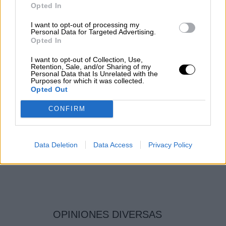
Opted In
I want to opt-out of processing my
Personal Data for Targeted Advertising.
Opted In
I want to opt-out of Collection, Use,
Retention, Sale, and/or Sharing of my
Personal Data that Is Unrelated with the
Purposes for which it was collected.
El Gobierno ampliará la prórroga de
Opted Out
los alquileres y recuperará la moratoria
CONFIRM
hipotecaria hasta mayo
Por
Lydia Navarro
Más artículos de este autor
Data Deletion
Data Access
Privacy Policy
martes, 26 de enero de 2021
OPINIONES DIVERSAS