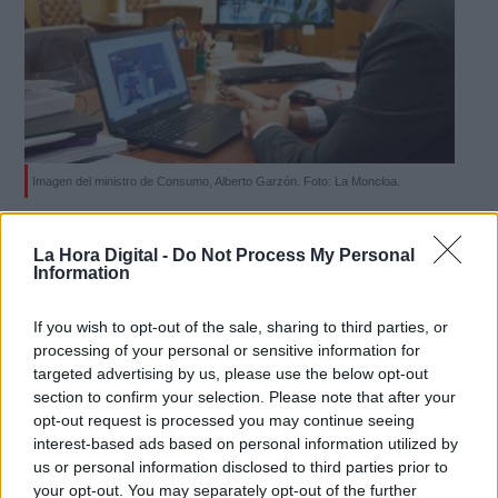
Imagen del ministro de Consumo, Alberto Garzón. Foto: La Moncloa.
El Ministerio de Consumo avanza en
La Hora Digital -
Do Not Process My Personal
su plan de actuación contra la
Information
obesidad infantil
If you wish to opt-out of the sale, sharing to third parties, or
Por
Redacción La Hora Digital
Más artículos de este autor
processing of your personal or sensitive information for
lunes, 19 de octubre de 2020
targeted advertising by us, please use the below opt-out
section to confirm your selection. Please note that after your
opt-out request is processed you may continue seeing
interest-based ads based on personal information utilized by
us or personal information disclosed to third parties prior to
your opt-out. You may separately opt-out of the further