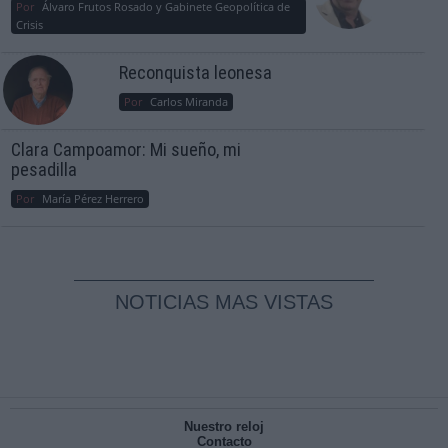
Por
Álvaro Frutos Rosado y Gabinete Geopolítica de
Crisis
Reconquista leonesa
Por
Carlos Miranda
Clara Campoamor: Mi sueño, mi
pesadilla
Por
María Pérez Herrero
NOTICIAS MAS VISTAS
Nuestro reloj
Contacto