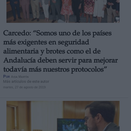
Carcedo: “Somos uno de los países
Derechos:
más exigentes en seguridad
alimentaria y brotes como el de
link
Andalucía deben servir para mejorar
Información adicional
link
todavía más nuestros protocolos”
Por
Aida Martín
Más artículos de este autor
martes, 27 de agosto de 2019