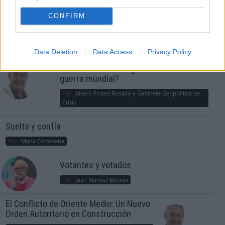
CONFIRM
OPINIONES DIVERSAS
Data Deletion
Data Access
Privacy Policy
¿La ciudadanía de Occidente es
consciente del riesgo de una tercera
guerra mundial?
Por
Álvaro Frutos Rosado y Gabinete Geopolítica de
Crisis
Suelta y confía
Por
María Comesaña
Votantes y votados
Por
Juan Manuel Beltrán
El Conflicto de Oriente Medio: Un Nuevo
Orden Autoritario en Construcción