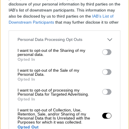
disclosure of your personal information by third parties on the
IAB’s list of downstream participants. This information may
also be disclosed by us to third parties on the
IAB’s List of
Downstream Participants
that may further disclose it to other
third parties.
Personal Data Processing Opt Outs
I want to opt-out of the Sharing of my
personal data.
Opted In
‘Pon más héroes en tu plato’, una
I want to opt-out of the Sale of my
campaña de AESAN para luchar
Personal Data.
Opted In
contra la obesidad infantil y promover
la actividad física
I want to opt-out of processing my
Personal Data for Targeted Advertising.
Por
Lydia Navarro
Opted In
Más artículos de este autor
viernes, 13 de noviembre de 2020
I want to opt-out of Collection, Use,
Retention, Sale, and/or Sharing of my
Personal Data that Is Unrelated with the
Purposes for which it was collected.
Opted Out