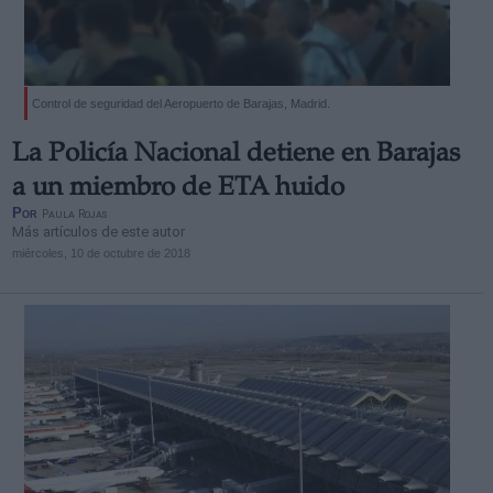
Control de seguridad del Aeropuerto de Barajas, Madrid.
Derechos:
La Policía Nacional detiene en Barajas
a un miembro de ETA huido
link
Por
Paula Rojas
Más artículos de este autor
Información adicional
miércoles, 10 de octubre de 2018
link