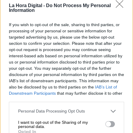
La Hora Digital -
Do Not Process My Personal
Information
La T4 será la única terminal disponible
If you wish to opt-out of the sale, sharing to third parties, or
en el Aeropuerto de Adolfo Suárez
processing of your personal or sensitive information for
targeted advertising by us, please use the below opt-out
Madrid-Barajas
section to confirm your selection. Please note that after your
Por
Miriam Rosco
opt-out request is processed you may continue seeing
Más artículos de este autor
interest-based ads based on personal information utilized by
miércoles, 25 de marzo de 2020
us or personal information disclosed to third parties prior to
your opt-out. You may separately opt-out of the further
disclosure of your personal information by third parties on the
IAB’s list of downstream participants. This information may
also be disclosed by us to third parties on the
IAB’s List of
Downstream Participants
that may further disclose it to other
third parties.
Personal Data Processing Opt Outs
I want to opt-out of the Sharing of my
personal data.
Opted In