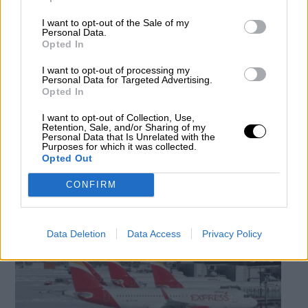
I want to opt-out of the Sale of my
Personal Data.
Opted In
Ábalos advierte de los exhaustivos
I want to opt-out of processing my
controles que se tomarán a los
Personal Data for Targeted Advertising.
Opted In
pasajeros internacionales para evitar
I want to opt-out of Collection, Use,
rebrotes
Retention, Sale, and/or Sharing of my
Por
Personal Data that Is Unrelated with the
Pablo Castro
Purposes for which it was collected.
Más artículos de este autor
Opted Out
domingo, 21 de junio de 2020
CONFIRM
Data Deletion
Data Access
Privacy Policy