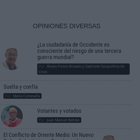
OPINIONES DIVERSAS
¿La ciudadanía de Occidente es
consciente del riesgo de una tercera
guerra mundial?
Por
Álvaro Frutos Rosado y Gabinete Geopolítica de
Crisis
Suelta y confía
Por
María Comesaña
Votantes y votados
Por
Juan Manuel Beltrán
El Conflicto de Oriente Medio: Un Nuevo