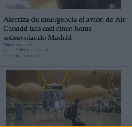
Aterriza de emergencia el avión de Air
Canadá tras casi cinco horas
sobrevolando Madrid
Por
La Hora Digital
Más artículos de este autor
lunes, 3 de febrero de 2020