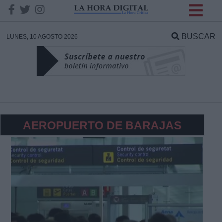
INFORMACION SOBRE LA
PROTECCIÓN DE TUS
BUSCAR
LUNES, 10 AGOSTO 2026
DATOS
Responsable:
Finalidad:
AEROPUERTO DE BARAJAS
Datos tratados:
Legitimación:
Destinatarios: