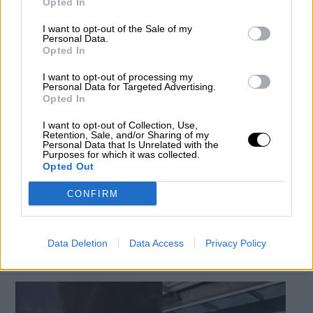
Opted In
I want to opt-out of the Sale of my
Personal Data.
Opted In
I want to opt-out of processing my
Personal Data for Targeted Advertising.
Opted In
I want to opt-out of Collection, Use,
Retention, Sale, and/or Sharing of my
Personal Data that Is Unrelated with the
Purposes for which it was collected.
Aena apuesta por la sostenibilidad
Opted Out
medioambiental en la nueva edición
CONFIRM
de Fitur en IFEMA
Por
Miriam Rosco
Más artículos de este autor
Data Deletion
Data Access
Privacy Policy
miércoles, 22 de enero de 2020