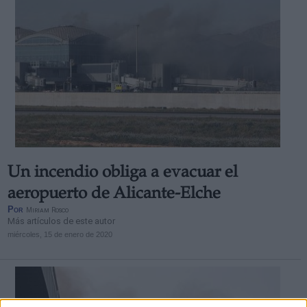
Un incendio obliga a evacuar el
aeropuerto de Alicante-Elche
Por
Miriam Rosco
Más artículos de este autor
miércoles, 15 de enero de 2020