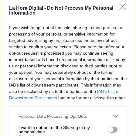
La Hora Digital -
Do Not Process My Personal
Information
If you wish to opt-out of the sale, sharing to third parties, or
processing of your personal or sensitive information for
targeted advertising by us, please use the below opt-out
section to confirm your selection. Please note that after your
opt-out request is processed you may continue seeing
interest-based ads based on personal information utilized by
us or personal information disclosed to third parties prior to
Más de 30.000 pasajeros afectados por
your opt-out. You may separately opt-out of the further
el incendio en el aeropuerto de
disclosure of your personal information by third parties on the
IAB’s list of downstream participants. This information may
Alicante
also be disclosed by us to third parties on the
IAB’s List of
Por
Miriam Rosco
Downstream Participants
that may further disclose it to other
Más artículos de este autor
third parties.
jueves, 16 de enero de 2020
Personal Data Processing Opt Outs
I want to opt-out of the Sharing of my
personal data.