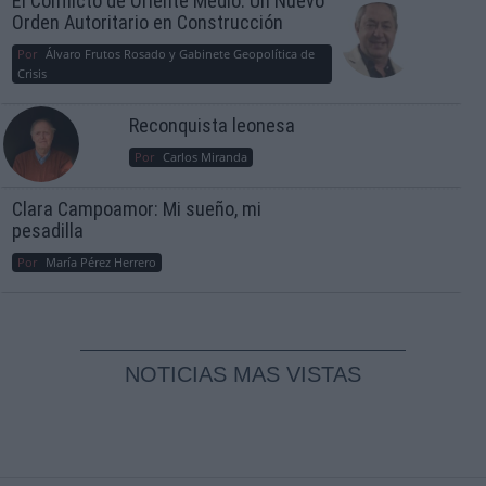
El Conflicto de Oriente Medio: Un Nuevo
Orden Autoritario en Construcción
Por
Álvaro Frutos Rosado y Gabinete Geopolítica de
Crisis
Reconquista leonesa
Por
Carlos Miranda
Clara Campoamor: Mi sueño, mi
pesadilla
Por
María Pérez Herrero
NOTICIAS MAS VISTAS