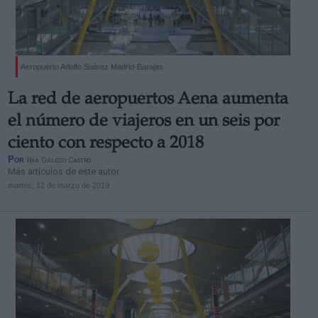
Aeropuerto Adolfo Suárez Madrid-Barajas
Derechos:
La red de aeropuertos Aena aumenta
el número de viajeros en un seis por
link
ciento con respecto a 2018
Información adicional
Por
Iria Galego Castro
link
Más artículos de este autor
martes, 12 de marzo de 2019