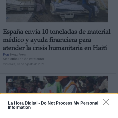
España envía 10 toneladas de material
médico y ayuda financiera para
atender la crisis humanitaria en Haití
Por
Paula Rojas
Más artículos de este autor
miércoles, 18 de agosto de 2021
La Hora Digital -
Do Not Process My Personal
Information