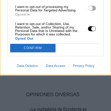
I want to opt-out of processing my
Personal Data for Targeted Advertising.
Opted In
I want to opt-out of Collection, Use,
Retention, Sale, and/or Sharing of my
Personal Data that Is Unrelated with the
Más de la mitad de los cooperantes
Purposes for which it was collected.
Opted Out
españoles son mujeres
El 8 de septiembre se celebra el Día del Cooperante
CONFIRM
Por
Sandra González
Más artículos de este autor
miércoles, 8 de septiembre de 2021
Data Deletion
Data Access
Privacy Policy
OPINIONES DIVERSAS
¿La ciudadanía de Occidente es