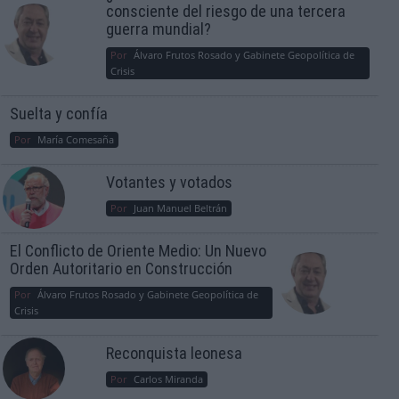
consciente del riesgo de una tercera
guerra mundial?
Por
Álvaro Frutos Rosado y Gabinete Geopolítica de
Crisis
Suelta y confía
Por
María Comesaña
Votantes y votados
Por
Juan Manuel Beltrán
El Conflicto de Oriente Medio: Un Nuevo
Orden Autoritario en Construcción
Por
Álvaro Frutos Rosado y Gabinete Geopolítica de
Crisis
Reconquista leonesa
Por
Carlos Miranda