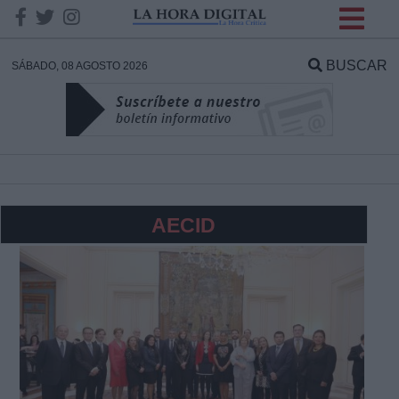
INFORMACION SOBRE LA
PROTECCIÓN DE TUS
BUSCAR
SÁBADO, 08 AGOSTO 2026
DATOS
Responsable:
Finalidad:
AECID
Datos tratados:
Legitimación:
Destinatarios: