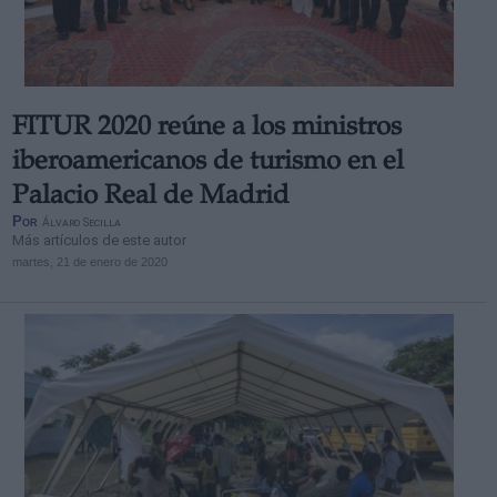
FITUR 2020 reúne a los ministros
Derechos:
iberoamericanos de turismo en el
Palacio Real de Madrid
link
Por
Álvaro Secilla
Información adicional
Más artículos de este autor
link
martes, 21 de enero de 2020