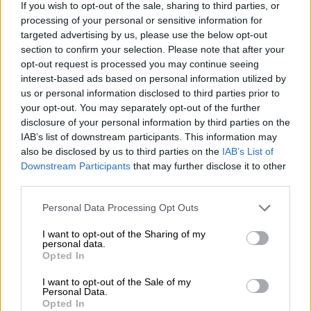
If you wish to opt-out of the sale, sharing to third parties, or
processing of your personal or sensitive information for
targeted advertising by us, please use the below opt-out
section to confirm your selection. Please note that after your
opt-out request is processed you may continue seeing
interest-based ads based on personal information utilized by
España colabora a través de AECID
us or personal information disclosed to third parties prior to
your opt-out. You may separately opt-out of the further
para atender la crisis humanitaria a la
disclosure of your personal information by third parties on the
que se enfrenta Haití tras el terremoto
IAB’s list of downstream participants. This information may
Por
Virginia López
also be disclosed by us to third parties on the
IAB’s List of
Más artículos de este autor
Downstream Participants
that may further disclose it to other
miércoles, 18 de agosto de 2021
third parties.
Personal Data Processing Opt Outs
I want to opt-out of the Sharing of my
personal data.
Opted In
I want to opt-out of the Sale of my
Personal Data.
Opted In