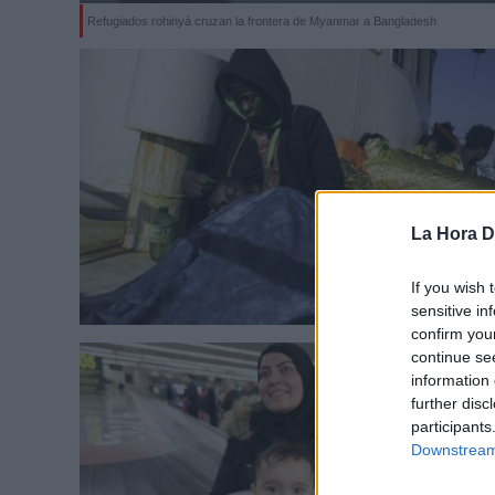
Refugiados rohinyá cruzan la frontera de Myanmar a Bangladesh
La Hora Di
If you wish 
sensitive in
confirm you
continue se
information 
further disc
participants
Downstream 