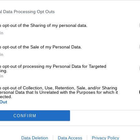
2018
Por
Adriana Rocha
l Data Processing Opt Outs
Más artículos de este autor
martes, 5 de marzo de 2019
o opt-out of the Sharing of my personal data.
In
do aceptado
o opt-out of the Sale of my Personal Data.
In
to opt-out of processing my Personal Data for Targeted
El número de Refugiados se ha
ing.
In
duplicado en 20 años y alcanza los
o opt-out of Collection, Use, Retention, Sale, and/or Sharing
millones de personas
ersonal Data that Is Unrelated with the Purposes for which it
Por
lected.
Aida Martín
Más artículos de este autor
Out
jueves, 20 de junio de 2019
CONFIRM
Data Deletion
Data Access
Privacy Policy