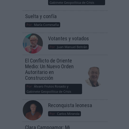
Gabinete Geopolítica de Crisis
Suelta y confía
Por
María Comesaña
Votantes y votados
Por
Juan Manuel Beltrán
El Conflicto de Oriente
Medio: Un Nuevo Orden
Autoritario en
Construcción
Por
Álvaro Frutos Rosado y
Gabinete Geopolítica de Crisis
Reconquista leonesa
Por
Carlos Miranda
Clara Campoamor: Mi