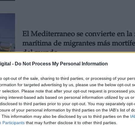
El Mediterraneo se convierte en la 
marítima de migrantes más mortífe
del mundo
Por
Marina Torreira
gital -
Do Not Process My Personal Information
Más artículos de este autor
lunes, 4 de febrero de 2019
to opt-out of the sale, sharing to third parties, or processing of your per
formation for targeted advertising by us, please use the below opt-out s
r selection. Please note that after your opt-out request is processed y
eing interest-based ads based on personal information utilized by us or
disclosed to third parties prior to your opt-out. You may separately opt-
losure of your personal information by third parties on the IAB’s list of
. This information may also be disclosed by us to third parties on the
IA
El reasentamiento de los refugiado
Participants
that may further disclose it to other third parties.
cubrió ni el 5% de las necesidades 