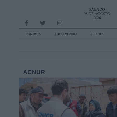
SÁBADO
INFORMACION SOBRE LA PROTECCIÓN DE TUS DATOS
08 DE AGOSTO
2026
Responsable:
Finalidad:
PORTADA
LOCO MUNDO
ALIADOS
Datos tratados:
Legitimación:
Destinatarios:
ACNUR
Derechos:
link
Información adicional
link