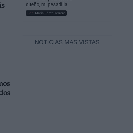
sueño, mi pesadilla
ás
Por
María Pérez Herrero
NOTICIAS MAS VISTAS
mos
ados