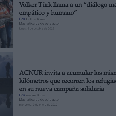
Volker Türk llama a un “diálogo m
empático y humano”
Por
La Hora Digital
Más artículos de este autor
lunes, 8 de octubre de 2018
ACNUR invita a acumular los mis
kilómetros que recorren los refugi
en su nueva campaña solidaria
Por
Adriana Rocha
Más artículos de este autor
miércoles, 9 de enero de 2019