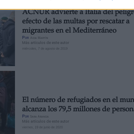
ACNUR advierte a Italia del pelig
efecto de las multas por rescatar a
migrantes en el Mediterráneo
Por
Aida Martín
Más artículos de este autor
miércoles, 7 de agosto de 2019
El número de refugiados en el mu
alcanza los 79,5 millones de person
Por
Sara Aranda
Más artículos de este autor
viernes, 19 de junio de 2020