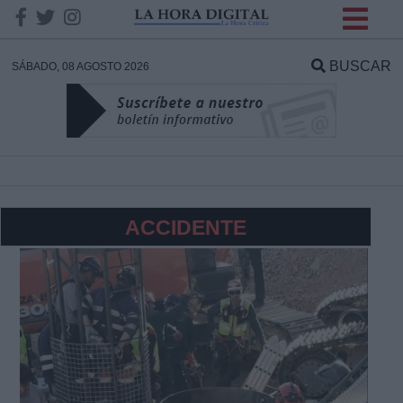
INFORMACION SOBRE LA
PROTECCIÓN DE TUS
BUSCAR
SÁBADO, 08 AGOSTO 2026
DATOS
Responsable:
Finalidad:
ACCIDENTE
Datos tratados:
Legitimación:
Destinatarios: