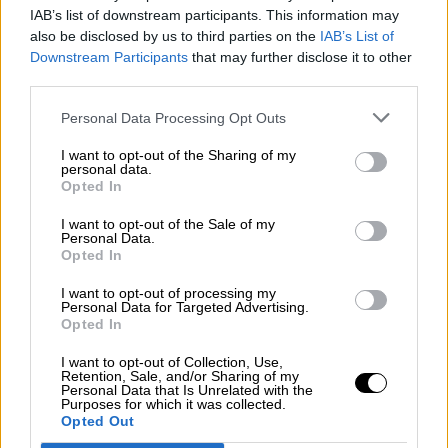
IAB’s list of downstream participants. This information may
also be disclosed by us to third parties on the
IAB’s List of
Downstream Participants
that may further disclose it to other
third parties.
Personal Data Processing Opt Outs
I want to opt-out of the Sharing of my
Un accidente en una mina de carbón
personal data.
Opted In
en Rusia deja al menos 52 muertos
Por
Sandra González
I want to opt-out of the Sale of my
Más artículos de este autor
Personal Data.
viernes, 26 de noviembre de 2021
Opted In
I want to opt-out of processing my
Personal Data for Targeted Advertising.
Opted In
I want to opt-out of Collection, Use,
Retention, Sale, and/or Sharing of my
Personal Data that Is Unrelated with the
Purposes for which it was collected.
Opted Out