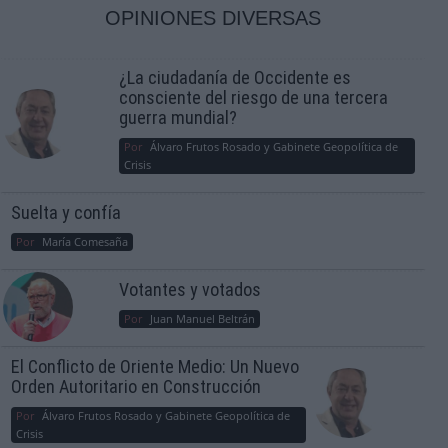
OPINIONES DIVERSAS
¿La ciudadanía de Occidente es
consciente del riesgo de una tercera
guerra mundial?
Por
Álvaro Frutos Rosado y Gabinete Geopolítica de
Crisis
Suelta y confía
Por
María Comesaña
Votantes y votados
Por
Juan Manuel Beltrán
El Conflicto de Oriente Medio: Un Nuevo
Orden Autoritario en Construcción
Por
Álvaro Frutos Rosado y Gabinete Geopolítica de
Crisis