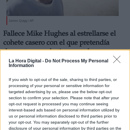
James Quigg / AP
Fallece Mike Hughes al estrellarse el
cohete casero con el que pretendía
demostrar que la tierra es plana
El artefacto lo había construido él mismo y toda la escena
La Hora Digital -
Do Not Process My Personal
fue grabada en vídeo
Information
Por
Cristian Cortés
Más artículos de este autor
If you wish to opt-out of the sale, sharing to third parties, or
lunes, 24 de febrero de 2020
processing of your personal or sensitive information for
targeted advertising by us, please use the below opt-out
section to confirm your selection. Please note that after your
opt-out request is processed you may continue seeing
interest-based ads based on personal information utilized by
us or personal information disclosed to third parties prior to
your opt-out. You may separately opt-out of the further
disclosure of your personal information by third parties on the