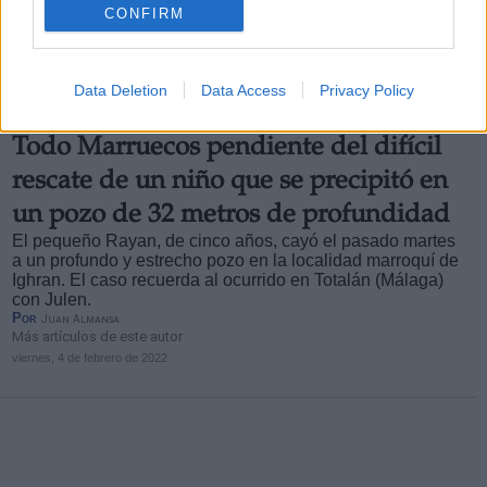
CONFIRM
Data Deletion
Data Access
Privacy Policy
Todo Marruecos pendiente del difícil
rescate de un niño que se precipitó en
un pozo de 32 metros de profundidad
El pequeño Rayan, de cinco años, cayó el pasado martes
a un profundo y estrecho pozo en la localidad marroquí de
Ighran. El caso recuerda al ocurrido en Totalán (Málaga)
con Julen.
Por
Juan Almansa
Más artículos de este autor
viernes, 4 de febrero de 2022