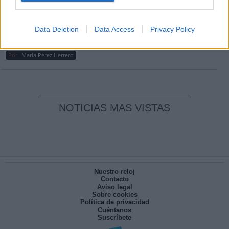
Por
Carlos Miranda
Clara Campoamor: Mi sueño, mi
Data Deletion
Data Access
Privacy Policy
pesadilla
Por
María Pérez Herrero
NOTICIAS MAS VISTAS
Nuestro reloj
Contacto
Aviso legal
Sobre cookies
Política de privacidad
Cuéntanos
Suscríbete