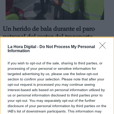
Un herido de bala durante el paro
Derechos:
patronal del sector del transporte
El paro ha sido convocado por la Plataforma de Defensa
La Hora Digital -
Do Not Process My Personal
del Sector del Transporte de Mercancías por Carretera,
link
Information
una organización empresarial que dice representar a
Información adicional
pymes y autónomos del transporte
link
Por
Juan Almansa
If you wish to opt-out of the sale, sharing to third parties, or
Más artículos de este autor
processing of your personal or sensitive information for
martes, 15 de marzo de 2022
targeted advertising by us, please use the below opt-out
section to confirm your selection. Please note that after your
opt-out request is processed you may continue seeing
interest-based ads based on personal information utilized by
us or personal information disclosed to third parties prior to
your opt-out. You may separately opt-out of the further
OPINIONES DIVERSAS
disclosure of your personal information by third parties on the
IAB’s list of downstream participants. This information may