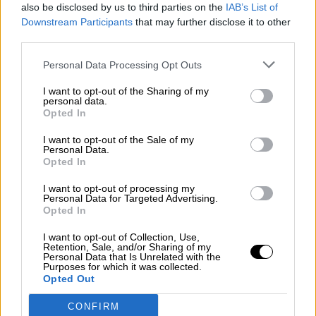
also be disclosed by us to third parties on the
IAB’s List of
¿La ciudadanía de Occidente es
Downstream Participants
that may further disclose it to other
consciente del riesgo de una tercera
third parties.
guerra mundial?
Personal Data Processing Opt Outs
Por
Álvaro Frutos Rosado y Gabinete Geopolítica de
Crisis
I want to opt-out of the Sharing of my
personal data.
Suelta y confía
Opted In
Por
María Comesaña
I want to opt-out of the Sale of my
Personal Data.
Opted In
Votantes y votados
I want to opt-out of processing my
Por
Juan Manuel Beltrán
Personal Data for Targeted Advertising.
Opted In
El Conflicto de Oriente Medio: Un Nuevo
Orden Autoritario en Construcción
I want to opt-out of Collection, Use,
Retention, Sale, and/or Sharing of my
Por
Álvaro Frutos Rosado y Gabinete Geopolítica de
Personal Data that Is Unrelated with the
Purposes for which it was collected.
Crisis
Opted Out
Reconquista leonesa
CONFIRM