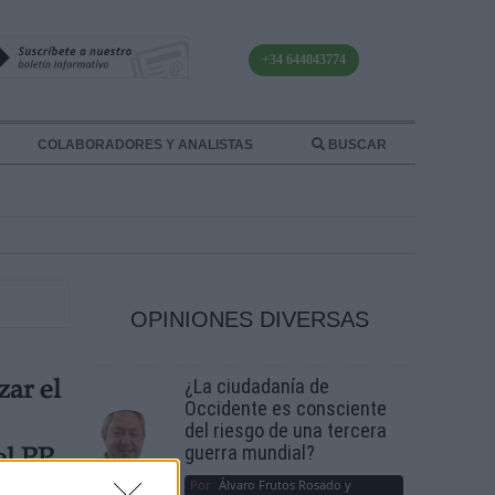
+34 644043774
COLABORADORES Y ANALISTAS
BUSCAR
OPINIONES DIVERSAS
¿La ciudadanía de
zar el
Occidente es consciente
del riesgo de una tercera
guerra mundial?
el PP
Por
Álvaro Frutos Rosado y
y