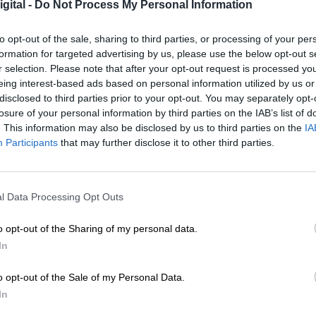
gital -
Do Not Process My Personal Information
'antiacosadores' en el derecho al aborto que ya func
otros países con una enmienda a la totalidad
Por
Sandra Muñiz
to opt-out of the sale, sharing to third parties, or processing of your per
Más artículos de este autor
formation for targeted advertising by us, please use the below opt-out s
viernes, 12 de noviembre de 2021
r selection. Please note that after your opt-out request is processed y
eing interest-based ads based on personal information utilized by us or
disclosed to third parties prior to your opt-out. You may separately opt-
losure of your personal information by third parties on the IAB’s list of
. This information may also be disclosed by us to third parties on the
IA
Participants
that may further disclose it to other third parties.
El Congreso votará hoy a favor de
penalizar el acoso en clínicas abort
Tras recibir la ‘luz verde’ en la Cámara Baja será rem
l Data Processing Opt Outs
Senado para su posterior aprobación
Por
Juan Almansa
Más artículos de este autor
o opt-out of the Sharing of my personal data.
jueves, 3 de febrero de 2022
In
o opt-out of the Sale of my Personal Data.
In
El Congreso saca adelante la refor