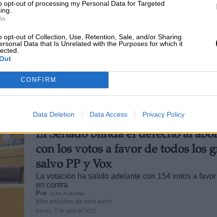
to opt-out of processing my Personal Data for Targeted
ing.
Código Penal que condena el acoso
In
las clínicas abortivas
o opt-out of Collection, Use, Retention, Sale, and/or Sharing
Del mismo modo que ocurrió en la votación para la c
ersonal Data that Is Unrelated with the Purposes for which it
de una Comisión de investigación sobre los abusos 
lected.
Iglesia católica, todos los grupos han apoyado esta
Out
excepto PP y Vox
Por
Juan Almansa
CONFIRM
Más artículos de este autor
viernes, 4 de febrero de 2022
Data Deletion
Data Access
Privacy Policy
El Senado blinda el derecho al abo
con los votos a favor de todos los 
salvo PP y Vox
La votación ha salido adelante con 154 votos a favor
en contra
Por
Juan Almansa
Más artículos de este autor
jueves, 7 de abril de 2022