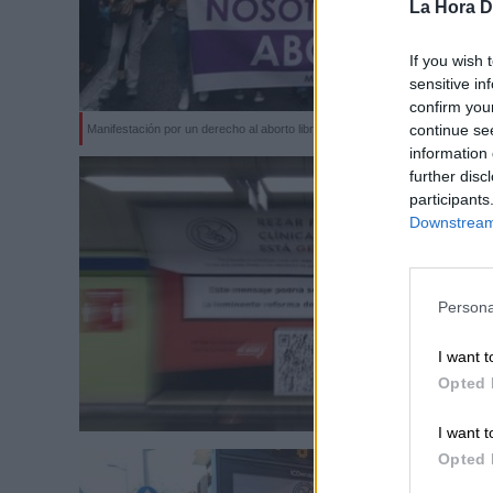
La Hora Di
If you wish 
sensitive in
confirm you
continue se
Manifestación por un derecho al aborto libre. Foto: Europa Press
information 
further disc
participants
Downstream 
Persona
I want t
Opted 
I want t
Opted 