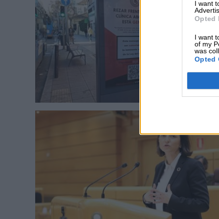
I want 
Advertis
Opted 
I want t
of my P
was col
Opted 