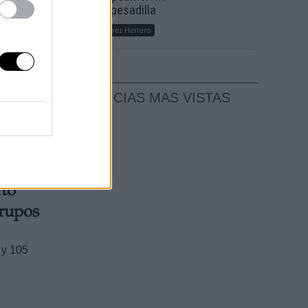
sueño, mi pesadilla
 en
Por
María Pérez Herrero
reación
en la
 medida
NOTICIAS MAS VISTAS
rto
grupos
 y 105