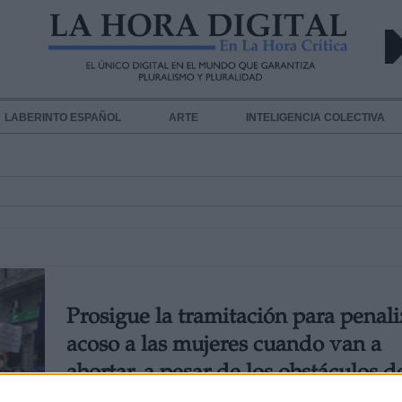
LABERINTO ESPAÑOL
ARTE
INTELIGENCIA COLECTIVA
Prosigue la tramitación para penali
acoso a las mujeres cuando van a
abortar, a pesar de los obstáculos d
El Partido Popular se opone a una proposición de le