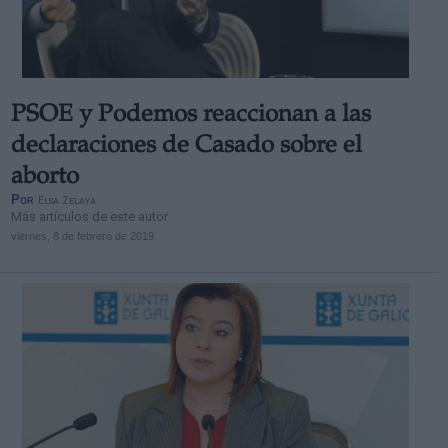
PSOE y Podemos reaccionan a las
Derechos:
declaraciones de Casado sobre el
aborto
link
Por
Elsa Zelaya
Información adicional
Más artículos de este autor
link
viernes, 8 de febrero de 2019