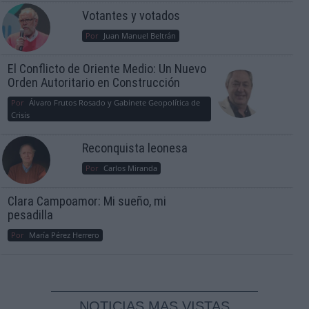
Votantes y votados
Por
Juan Manuel Beltrán
El Conflicto de Oriente Medio: Un Nuevo
Orden Autoritario en Construcción
Por
Álvaro Frutos Rosado y Gabinete Geopolítica de
Crisis
Reconquista leonesa
Por
Carlos Miranda
Clara Campoamor: Mi sueño, mi
pesadilla
Por
María Pérez Herrero
NOTICIAS MAS VISTAS