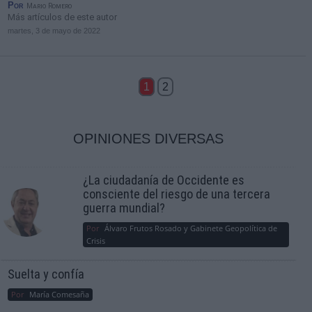
Por
Mario Romero
Más artículos de este autor
martes, 3 de mayo de 2022
1
2
OPINIONES DIVERSAS
¿La ciudadanía de Occidente es
consciente del riesgo de una tercera
guerra mundial?
Por
Álvaro Frutos Rosado y Gabinete Geopolítica de
Crisis
Suelta y confía
Por
María Comesaña