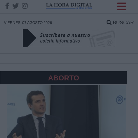
INFORMACION SOBRE LA
PROTECCIÓN DE TUS
BUSCAR
VIERNES, 07 AGOSTO 2026
DATOS
Responsable:
Finalidad:
ABORTO
Datos tratados:
Legitimación:
Destinatarios: