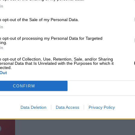
“La pornografía educa manadas y
In
puteros”
o opt-out of the Sale of my Personal Data.
Por
Nuria Coronado
In
Más artículos de este autor
viernes, 12 de junio de 2020
to opt-out of processing my Personal Data for Targeted
ing.
In
o opt-out of Collection, Use, Retention, Sale, and/or Sharing
ersonal Data that Is Unrelated with the Purposes for which it
lected.
Out
Carmen Calvo: "La prostitución no
CONFIRM
una salida, es una desgracia inmen
Hacia la abolición de la prostitución
Por
Elsa Zelaya
Data Deletion
Data Access
Privacy Policy
Más artículos de este autor
domingo, 27 de septiembre de 2020