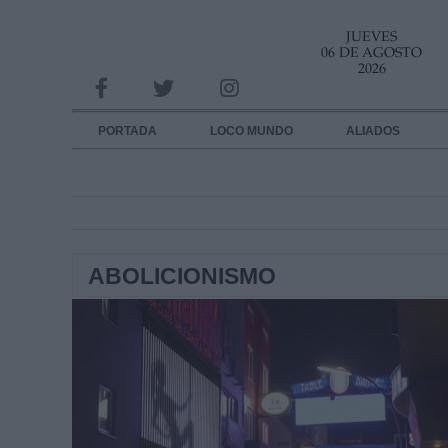
JUEVES
INFORMACION SOBRE LA PROTECCIÓN DE TUS DATOS
06 DE AGOSTO
2026
Responsable:
Finalidad:
PORTADA
LOCO MUNDO
ALIADOS
Datos tratados:
Legitimación:
Destinatarios:
ABOLICIONISMO
Derechos:
link
Información adicional
link