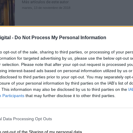
Más artículos de este autor
martes, 13 de noviembre de 2018
gital -
Do Not Process My Personal Information
to opt-out of the sale, sharing to third parties, or processing of your per
Un borrador de la ley del PSOE con
formation for targeted advertising by us, please use the below opt-out s
trata prevé sanciones a los clientes
r selection. Please note that after your opt-out request is processed y
eing interest-based ads based on personal information utilized by us or
proxenetas
disclosed to third parties prior to your opt-out. You may separately opt-
Por
Rocío Hernández
losure of your personal information by third parties on the IAB’s list of
Más artículos de este autor
. This information may also be disclosed by us to third parties on the
IA
viernes, 7 de diciembre de 2018
Participants
that may further disclose it to other third parties.
l Data Processing Opt Outs
o opt-out of the Sharing of my personal data.