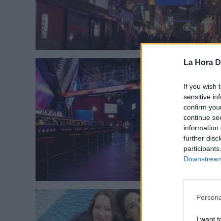
La Hora Di
If you wish 
sensitive in
confirm you
continue se
information 
further disc
participants
Downstream 
Persona
I want t