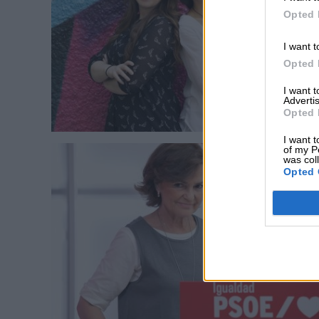
Opted 
I want t
Opted 
I want 
Advertis
Opted 
I want t
of my P
was col
Opted 