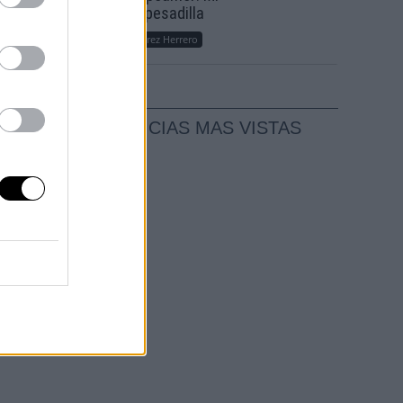
sueño, mi pesadilla
Por
María Pérez Herrero
NOTICIAS MAS VISTAS
 es
sa"