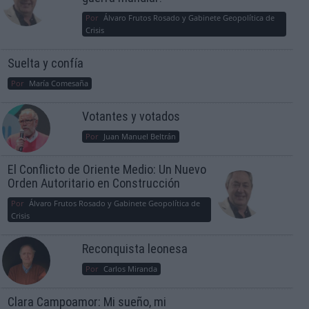
Por
Álvaro Frutos Rosado y Gabinete Geopolítica de
Crisis
Suelta y confía
Por
María Comesaña
Votantes y votados
Por
Juan Manuel Beltrán
El Conflicto de Oriente Medio: Un Nuevo
Orden Autoritario en Construcción
Por
Álvaro Frutos Rosado y Gabinete Geopolítica de
Crisis
Reconquista leonesa
Por
Carlos Miranda
Clara Campoamor: Mi sueño, mi