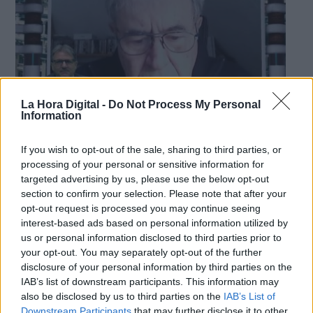
La Hora Digital -
Do Not Process My Personal
Information
If you wish to opt-out of the sale, sharing to third parties, or
España necesita 600.000 viviendas
processing of your personal or sensitive information for
targeted advertising by us, please use the below opt-out
hasta el 2025
section to confirm your selection. Please note that after your
Por
Jose Luis Martín
opt-out request is processed you may continue seeing
Más artículos de este autor
interest-based ads based on personal information utilized by
viernes, 26 de abril de 2024
us or personal information disclosed to third parties prior to
your opt-out. You may separately opt-out of the further
disclosure of your personal information by third parties on the
IAB’s list of downstream participants. This information may
also be disclosed by us to third parties on the
IAB’s List of
Downstream Participants
that may further disclose it to other