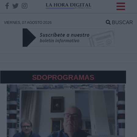
INFORMACION SOBRE LA
PROTECCIÓN DE TUS
BUSCAR
VIERNES, 07 AGOSTO 2026
DATOS
Responsable:
Finalidad:
SDOPROGRAMAS
Datos tratados:
Legitimación:
Destinatarios: