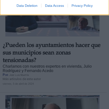
Data Deletion
Data Access
Privacy Policy
¿Pueden los ayuntamientos hacer que
sus municipios sean zonas
tensionadas?
Charlamos con nuestros expertos en vivienda, Julio
Rodríguez y Fernando Acedo
Por
Jose Luis Martín
Más artículos de este autor
viernes, 5 de abril de 2024