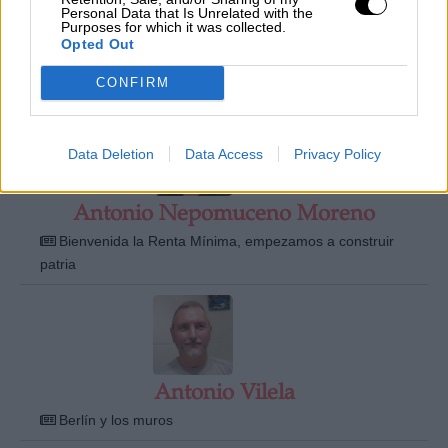
Personal Data that Is Unrelated with the
Purposes for which it was collected.
Opted Out
Antonio Lechuga
CONFIRM
Cambio climático y ciencia
Data Deletion
Data Access
Privacy Policy
Antonio Nepomuceno Moreno
Bienvenida la Renta Mínima, empezamos a construir
patria
Antonio Vilela
Berlín y los muros