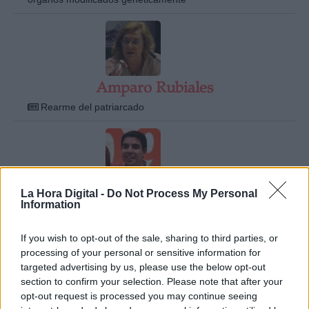
Amparo Rubiales
Rearme del patriarcado
La Hora Digital -
Do Not Process My Personal
André Escobedo Rodas
Information
Los pasos de Ciudadanos hacia ninguna parte...
If you wish to opt-out of the sale, sharing to third parties, or
processing of your personal or sensitive information for
targeted advertising by us, please use the below opt-out
section to confirm your selection. Please note that after your
opt-out request is processed you may continue seeing
Andrés Solimano