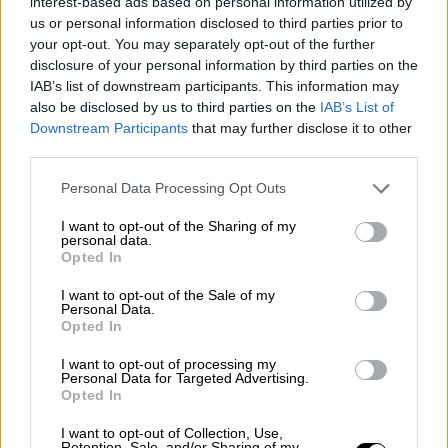
interest-based ads based on personal information utilized by
"Los poderes públicos deberían asignar muchos más
us or personal information disclosed to third parties prior to
recursos al arte y la cultura de lo que hacen ahora"
your opt-out. You may separately opt-out of the further
disclosure of your personal information by third parties on the
IAB’s list of downstream participants. This information may
also be disclosed by us to third parties on the
IAB’s List of
Downstream Participants
that may further disclose it to other
third parties.
Ángel Fernández Homar
Personal Data Processing Opt Outs
Depende de nosotros
I want to opt-out of the Sharing of my
personal data.
Opted In
I want to opt-out of the Sale of my
Personal Data.
Anna Balletbò
Opted In
Una guerra civil de 13 años resuelta, en apariencia, en
I want to opt-out of processing my
13 días
Personal Data for Targeted Advertising.
Opted In
I want to opt-out of Collection, Use,
Retention, Sale, and/or Sharing of my