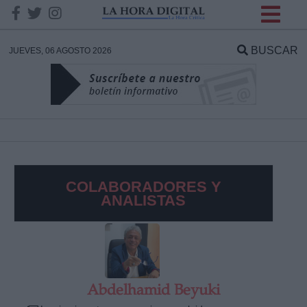
INFORMACION SOBRE LA
PROTECCIÓN DE TUS
BUSCAR
JUEVES, 06 AGOSTO 2026
DATOS
Responsable:
Finalidad:
COLABORADORES Y
Datos tratados:
ANALISTAS
Legitimación:
Destinatarios:
Abdelhamid Beyuki