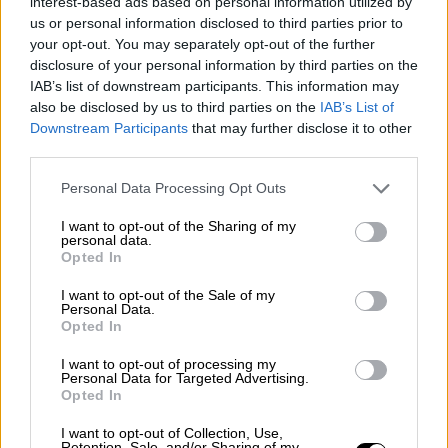
interest-based ads based on personal information utilized by
"Los poderes públicos deberían asignar muchos más
us or personal information disclosed to third parties prior to
recursos al arte y la cultura de lo que hacen ahora"
your opt-out. You may separately opt-out of the further
disclosure of your personal information by third parties on the
IAB’s list of downstream participants. This information may
also be disclosed by us to third parties on the
IAB’s List of
Downstream Participants
that may further disclose it to other
third parties.
Ángel Fernández Homar
Personal Data Processing Opt Outs
Depende de nosotros
I want to opt-out of the Sharing of my
personal data.
Opted In
I want to opt-out of the Sale of my
Personal Data.
Anna Balletbò
Opted In
Una guerra civil de 13 años resuelta, en apariencia, en
I want to opt-out of processing my
13 días
Personal Data for Targeted Advertising.
Opted In
I want to opt-out of Collection, Use,
Retention, Sale, and/or Sharing of my