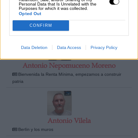
Personal Data that Is Unrelated with the
Purposes for which it was collected.
Opted Out
Antonio Lechuga
CONFIRM
Cambio climático y ciencia
Data Deletion
Data Access
Privacy Policy
Antonio Nepomuceno Moreno
Bienvenida la Renta Mínima, empezamos a construir
patria
Antonio Vilela
Berlín y los muros