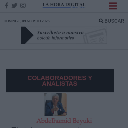
INFORMACION SOBRE LA
PROTECCIÓN DE TUS
BUSCAR
DOMINGO, 09 AGOSTO 2026
DATOS
Responsable:
Finalidad:
COLABORADORES Y
Datos tratados:
ANALISTAS
Legitimación:
Destinatarios:
Abdelhamid Beyuki