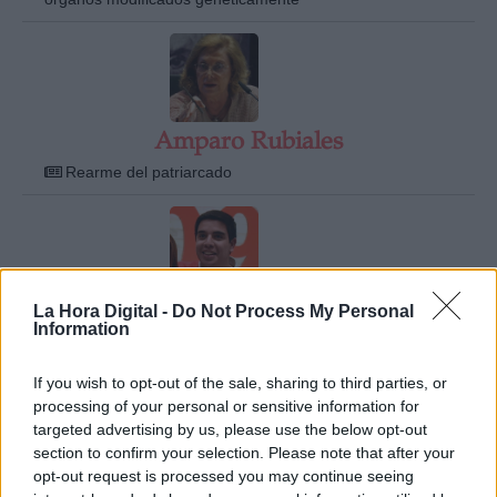
Amparo Rubiales
Rearme del patriarcado
La Hora Digital -
Do Not Process My Personal
André Escobedo Rodas
Information
Los pasos de Ciudadanos hacia ninguna parte...
If you wish to opt-out of the sale, sharing to third parties, or
processing of your personal or sensitive information for
targeted advertising by us, please use the below opt-out
section to confirm your selection. Please note that after your
opt-out request is processed you may continue seeing
Andrés Solimano