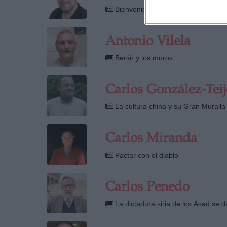
Bienvenida la Renta Mínima, empez
Antonio Vilela
Berlín y los muros
Carlos González-Teij
La cultura china y su Gran Muralla
Carlos Miranda
Pactar con el diablo
Carlos Penedo
La dictadura siria de los Ásad se