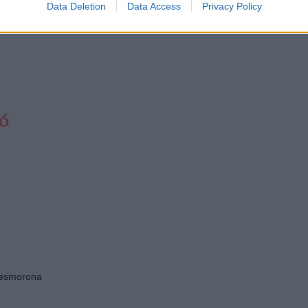
Data Deletion
Data Access
Privacy Policy
amos a construir patria
ó
 desmorona