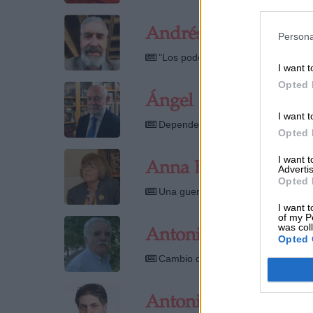
Andrés Solimano
Persona
"Los poderes públicos deberían as
I want t
Opted 
Ángel Fernández H
I want t
Depende de nosotros
Opted 
I want 
Anna Balletbò
Advertis
Opted 
Una guerra civil de 13 años resuel
I want t
of my P
was col
Antonio Lechuga
Opted 
Cambio climático y ciencia
Antonio Nepomuce