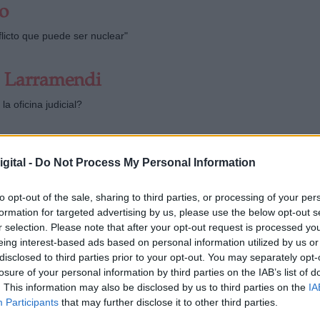
o
licto que puede ser nuclear"
 Larramendi
a oficina judicial?
gital -
Do Not Process My Personal Information
os: trasplantes con órganos modificados genéticamente
to opt-out of the sale, sharing to third parties, or processing of your per
formation for targeted advertising by us, please use the below opt-out s
r selection. Please note that after your opt-out request is processed y
eing interest-based ads based on personal information utilized by us or
disclosed to third parties prior to your opt-out. You may separately opt-
losure of your personal information by third parties on the IAB’s list of
das
. This information may also be disclosed by us to third parties on the
IA
Participants
that may further disclose it to other third parties.
guna parte...