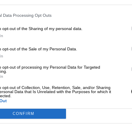
l Data Processing Opt Outs
ignar muchos más recursos al arte y la cultura de lo que hacen ahora"
o opt-out of the Sharing of my personal data.
In
omar
o opt-out of the Sale of my Personal Data.
In
to opt-out of processing my Personal Data for Targeted
ing.
In
ta, en apariencia, en 13 días
o opt-out of Collection, Use, Retention, Sale, and/or Sharing
ersonal Data that Is Unrelated with the Purposes for which it
lected.
Out
CONFIRM
no Moreno