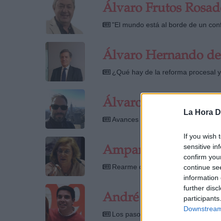
Álvaro Frutos Rosad
"El mundo está al borde de un conf
Álvaro Hernando de
¿Qué hay de la reforma procesal y l
Álvaro Valverde
La Hora Di
Avances en la ingeniería de órgan
If you wish 
sensitive in
Amparo Rubiales
confirm you
Rearme del patriarcado
continue se
information 
further disc
André Escobedo Ro
participants
Downstream 
Los pasos de Ciudadanos hacia nin