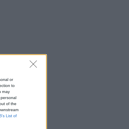
sonal or
ection to
ou may
 personal
out of the
 downstream
B’s List of