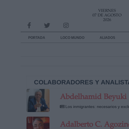
VIERNES
INFORMACION SOBRE LA PROTECCIÓN DE TUS DATOS
07 DE AGOSTO
2026
Responsable:
Finalidad:
PORTADA
LOCO MUNDO
ALIADOS
Datos tratados:
Legitimación:
Destinatarios:
COLABORADORES Y ANALIST
Derechos:
link
Abdelhamid Beyuki
Información adicional
link
Los inmigrantes: necesarios y excl
Adalberto C. Agozin