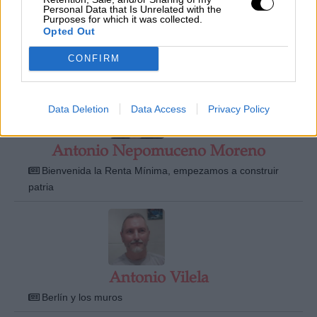
Personal Data that Is Unrelated with the
Purposes for which it was collected.
Opted Out
Antonio Lechuga
CONFIRM
Cambio climático y ciencia
Data Deletion
Data Access
Privacy Policy
Antonio Nepomuceno Moreno
Bienvenida la Renta Mínima, empezamos a construir
patria
Antonio Vilela
Berlín y los muros