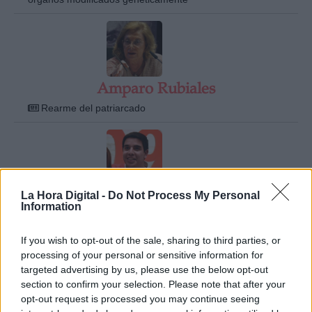
Amparo Rubiales
Rearme del patriarcado
La Hora Digital -
Do Not Process My Personal
André Escobedo Rodas
Information
Los pasos de Ciudadanos hacia ninguna parte...
If you wish to opt-out of the sale, sharing to third parties, or
processing of your personal or sensitive information for
targeted advertising by us, please use the below opt-out
section to confirm your selection. Please note that after your
opt-out request is processed you may continue seeing
Andrés Solimano