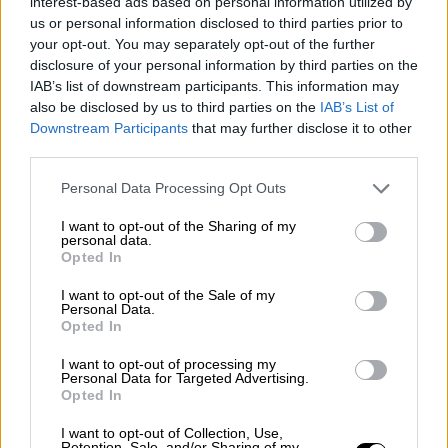
interest-based ads based on personal information utilized by
"Los poderes públicos deberían asignar muchos más
us or personal information disclosed to third parties prior to
recursos al arte y la cultura de lo que hacen ahora"
your opt-out. You may separately opt-out of the further
disclosure of your personal information by third parties on the
IAB’s list of downstream participants. This information may
also be disclosed by us to third parties on the
IAB’s List of
Downstream Participants
that may further disclose it to other
third parties.
Ángel Fernández Homar
Personal Data Processing Opt Outs
Depende de nosotros
I want to opt-out of the Sharing of my
personal data.
Opted In
I want to opt-out of the Sale of my
Personal Data.
Anna Balletbò
Opted In
Una guerra civil de 13 años resuelta, en apariencia, en
I want to opt-out of processing my
13 días
Personal Data for Targeted Advertising.
Opted In
I want to opt-out of Collection, Use,
Retention, Sale, and/or Sharing of my