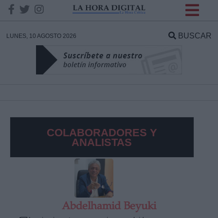
INFORMACION SOBRE LA
PROTECCIÓN DE TUS
BUSCAR
LUNES, 10 AGOSTO 2026
DATOS
Responsable:
Finalidad:
COLABORADORES Y
Datos tratados:
ANALISTAS
Legitimación:
Destinatarios:
Abdelhamid Beyuki