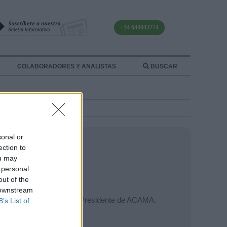
+34 644043774
COLABORADORES Y ANALISTAS
BUSCAR
sonal or
ection to
ou may
 personal
out of the
 downstream
el Magreb y migraciones. Presidente de ACAMA.
B’s List of