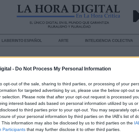
LABERINTO ESPAÑOL
ARTE
INTELIGENCIA COLECTIVA
gital -
Do Not Process My Personal Information
to opt-out of the sale, sharing to third parties, or processing of your per
formation for targeted advertising by us, please use the below opt-out s
r selection. Please note that after your opt-out request is processed y
eing interest-based ads based on personal information utilized by us or
arza Machín
disclosed to third parties prior to your opt-out. You may separately opt-
losure of your personal information by third parties on the IAB’s list of
chín Profesor de universidad. Economista y sociólogo.Experto en 
. This information may also be disclosed by us to third parties on the
IA
Participants
that may further disclose it to other third parties.
ahoradigital.com