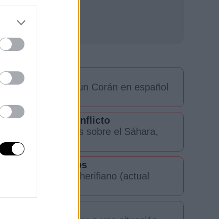
 entre otras cosas, un Corán en español
a solución del conflicto
eranía de Marruecos sobre el Sáhara,
...
 la UE y Marruecos
ido en el Imperio Cherifiano (actual