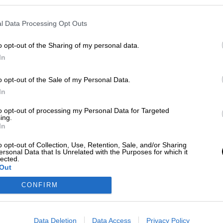
l Data Processing Opt Outs
o opt-out of the Sharing of my personal data.
ÚLTIMOS POSTS
In
: el Sáhara como trasfondo
o opt-out of the Sale of my Personal Data.
en Tetuán (en 1934) y de aquí se llevó de recuerdo,
In
 y una serie de libros y p...
to opt-out of processing my Personal Data for Targeted
ing.
ayoritario de la Comunidad Internacional para l
In
de los Estados Unidos de América de la plena sob
ntinuado con el apoyo de numerosos países de todo
o opt-out of Collection, Use, Retention, Sale, and/or Sharing
ersonal Data that Is Unrelated with the Purposes for which it
lected.
 del Tribunal Europeo sobre los acuerdos entre
Out
en origen. Históricamente el territorio estaba inclu
CONFIRM
 los tratados con las potencias europeas (...
Data Deletion
Data Access
Privacy Policy