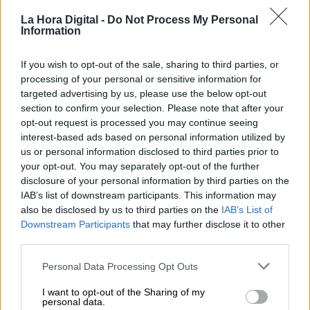
La Hora Digital -
Do Not Process My Personal
Information
If you wish to opt-out of the sale, sharing to third parties, or
processing of your personal or sensitive information for
targeted advertising by us, please use the below opt-out
section to confirm your selection. Please note that after your
opt-out request is processed you may continue seeing
Edmundo González: Ajuste económico
interest-based ads based on personal information utilized by
us or personal information disclosed to third parties prior to
y flexibilidad política
your opt-out. You may separately opt-out of the further
Por
Jorge Solana Baldominos
disclosure of your personal information by third parties on the
Más artículos de este autor
IAB’s list of downstream participants. This information may
lunes, 30 de diciembre de 2024
also be disclosed by us to third parties on the
IAB’s List of
Downstream Participants
that may further disclose it to other
third parties.
Personal Data Processing Opt Outs
I want to opt-out of the Sharing of my
personal data.