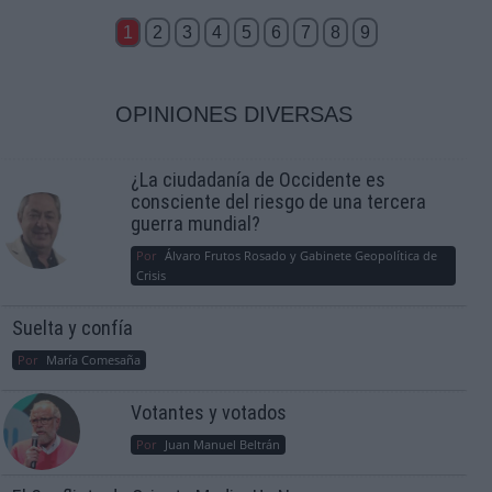
1
2
3
4
5
6
7
8
9
OPINIONES DIVERSAS
¿La ciudadanía de Occidente es
consciente del riesgo de una tercera
guerra mundial?
Por
Álvaro Frutos Rosado y Gabinete Geopolítica de
Crisis
Suelta y confía
Por
María Comesaña
Votantes y votados
Por
Juan Manuel Beltrán