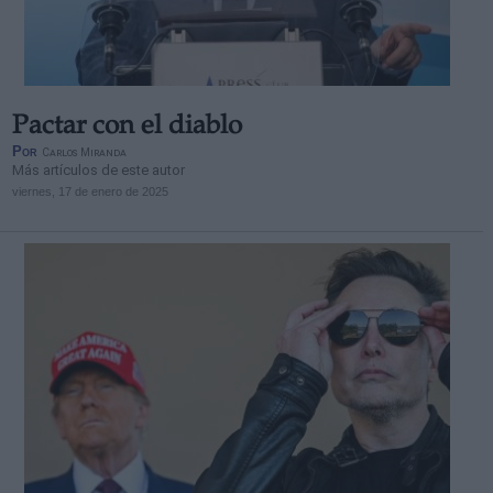
Pactar con el diablo
Derechos:
Por
Carlos Miranda
Más artículos de este autor
viernes, 17 de enero de 2025
link
Información adicional
link