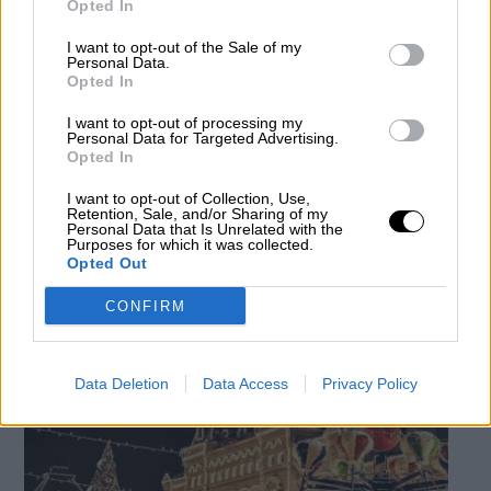
Opted In
I want to opt-out of the Sale of my
Personal Data.
Opted In
I want to opt-out of processing my
Personal Data for Targeted Advertising.
Opted In
El Premio Sajarov vuelve a Venezuela
I want to opt-out of Collection, Use,
Retention, Sale, and/or Sharing of my
Por
Miguel Henrique Otero
Personal Data that Is Unrelated with the
Más artículos de este autor
Purposes for which it was collected.
lunes, 30 de diciembre de 2024
Opted Out
CONFIRM
Data Deletion
Data Access
Privacy Policy