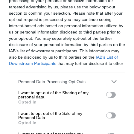
processing of your personal or sensitive information for
Cuando uno piensa en juegos de
targeted advertising by us, please use the below opt-out
section to confirm your selection. Please note that after your
casino, los clásicos como el póker, la
opt-out request is processed you may continue seeing
ruleta o el blackjack suelen acaparar
interest-based ads based on personal information utilized by
la atención
us or personal information disclosed to third parties prior to
your opt-out. You may separately opt-out of the further
disclosure of your personal information by third parties on the
IAB’s list of downstream participants. This information may
Cuando uno piensa en juegos de casino, los
also be disclosed by us to third parties on the
IAB’s List of
clásicos como el póker, la ruleta o el blackjack
Downstream Participants
that may further disclose it to other
suelen acaparar la atención. Si bien estos
third parties.
juegos tienen su encanto eterno, también
existen opciones menos conocidas que ofrecen
Personal Data Processing Opt Outs
experiencias frescas y emocionantes para los
amantes de los casinos. Estos juegos de
I want to opt-out of the Sharing of my
"nicho" combinan estrategias únicas, reglas
personal data.
fuera de lo común y una perspectiva renovada
Opted In
de los juegos de azar. En este artículo
I want to opt-out of the Sale of my
exploraremos tres de los más interesantes: Pai
Personal Data.
Gow Poker, Sic Bo y Red Dog Poker. Prepárate
Opted In
para descubrir nuevas aventuras en el mundo
de los casinos.