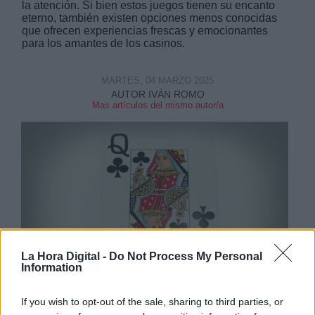
la atención. Si bien estos juegos tienen su encanto
eterno, también existen opciones menos conocidas
que ofrecen experiencias frescas y emocionantes
para los amantes de los casinos.
MARTES, 04 MARZO 2025
AUTOR IVÁN ROMO
Mas artículos del mismo autor/a
La Hora Digital -
Do Not Process My Personal
Information
Juegos de casino de nicho
If you wish to opt-out of the sale, sharing to third parties, or