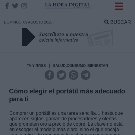
INFORMACION SOBRE LA
PROTECCIÓN DE TUS
BUSCAR
DOMINGO, 09 AGOSTO 2026
DATOS
Responsable:
Finalidad:
|
TV Y RRSS
SALUD,CONSUMO, BIENESTAR
Datos tratados:
Cómo elegir el portátil más adecuado
para ti
Legitimación:
Comprar un portátil es una tarea sencilla… hasta que
aparecen siglas, gamas de procesadores y ofertas
Destinatarios:
que prometen oro a precio de cobre. La clave no está
en escoger el modelo más claro, sino el que encaja
con tu rutina, tu presupuesto y el tiempo que esperas