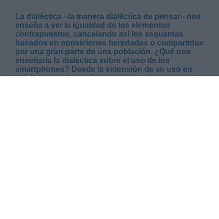
La dialéctica –la manera dialéctica de pensar– nos
enseña a ver la igualdad de los elementos
contrapuestos, cancelando así los esquemas
basados en oposiciones heredadas o compartidas
por una gran parte de una población. ¿Qué nos
enseñaría la dialéctica sobre el uso de los
smartphones? Desde la extensión de su uso en
los últimos quince años, muchos hemos pensado
que estos dispositivos serían un instrumento
decisivo para fomentar la comunicación y el
diálogo –la palabra “dialéctica” se deriva de
“diálogo”–. Esto nos puede hacer replantear la
pregunta anterior:
LUNES, 18 NOVIEMBRE 2024
AUTOR SALVADOR CUENCA
Mas artículos del mismo autor/a