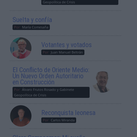
Geopolítica de Crisis
Suelta y confía
Por
María Comesaña
Votantes y votados
Por
Juan Manuel Beltrán
El Conflicto de Oriente Medio:
Un Nuevo Orden Autoritario
en Construcción
Por
Álvaro Frutos Rosado y Gabinete
Geopolítica de Crisis
Reconquista leonesa
Por
Carlos Miranda