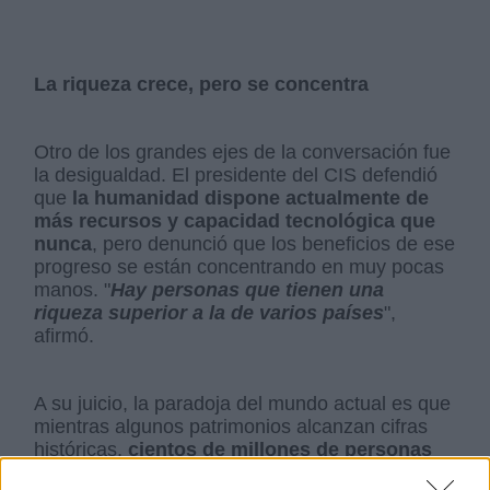
La riqueza crece, pero se concentra
Otro de los grandes ejes de la conversación fue
la desigualdad. El presidente del CIS defendió
que
la humanidad dispone actualmente de
más recursos y capacidad tecnológica que
nunca
, pero denunció que los beneficios de ese
progreso se están concentrando en muy pocas
manos. "
Hay personas que tienen una
riqueza superior a la de varios países
",
afirmó.
A su juicio, la paradoja del mundo actual es que
mientras algunos patrimonios alcanzan cifras
históricas,
cientos de millones de personas
continúan sufriendo hambre y pobreza