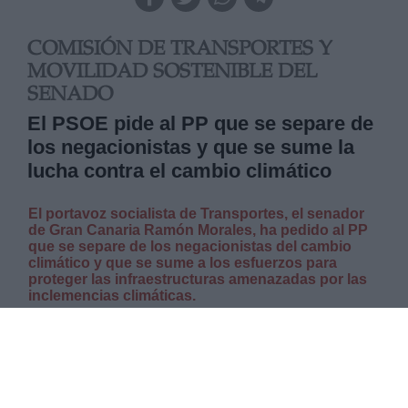
COMISIÓN DE TRANSPORTES Y
MOVILIDAD SOSTENIBLE DEL
SENADO
El PSOE pide al PP que se separe de
los negacionistas y que se sume la
lucha contra el cambio climático
El portavoz socialista de Transportes, el senador
de Gran Canaria Ramón Morales, ha pedido al PP
que se separe de los negacionistas del cambio
climático y que se sume a los esfuerzos para
proteger las infraestructuras amenazadas por las
inclemencias climáticas.
JUEVES, 20 FEBRERO 2025
AUTOR JOSE LUIS MARTÍN
Mas artículos del mismo autor/a