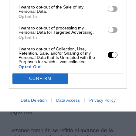
social y democrática”
I want to opt-out of the Sale of my
Personal Data.
Por Jose Luis Martín
Opted In
jueves, 8 de mayo de 2025
I want to opt-out of processing my
Personal Data for Targeted Advertising.
Opted In
I want to opt-out of Collection, Use,
Retention, Sale, and/or Sharing of my
Hay personas que tienen una riqueza
Personal Data that Is Unrelated with the
Purposes for which it was collected.
superior a la de varios países
Opted Out
CONFIRM
Data Deletion
Data Access
Privacy Policy
Inteligencia artificial y robots: el desafío del
siglo XXI
Tezanos también se refirió al
avance de la