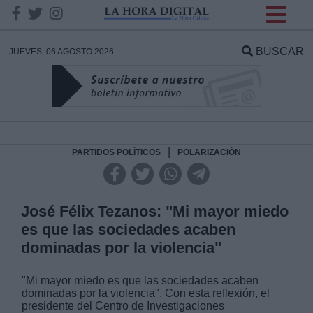
INFORMACION SOBRE LA
PROTECCIÓN DE TUS
BUSCAR
JUEVES, 06 AGOSTO 2026
DATOS
Responsable:
Finalidad:
|
PARTIDOS POLÍTICOS
POLARIZACIÓN
Datos tratados:
José Félix Tezanos: "Mi mayor miedo
es que las sociedades acaben
dominadas por la violencia"
Legitimación:
"Mi mayor miedo es que las sociedades acaben
Destinatarios:
dominadas por la violencia". Con esta reflexión, el
presidente del Centro de Investigaciones