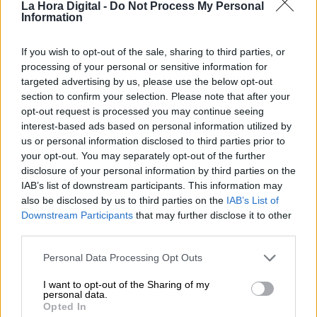
extrema. "
Tenemos recursos para ir a Marte,
La Hora Digital -
Do Not Process My Personal
Information
pero seguimos teniendo cientos de millones de
personas pasando hambre
", lamentó.
If you wish to opt-out of the sale, sharing to third parties, or
processing of your personal or sensitive information for
En este contexto, sostuvo que el principal poder
targeted advertising by us, please use the below opt-out
en las sociedades contemporáneas ya no es el
section to confirm your selection. Please note that after your
político. "
El poder hoy en día es económico.
opt-out request is processed you may continue seeing
Totalmente económico
", aseguró.
interest-based ads based on personal information utilized by
us or personal information disclosed to third parties prior to
your opt-out. You may separately opt-out of the further
disclosure of your personal information by third parties on the
IAB’s list of downstream participants. This information may
also be disclosed by us to third parties on the
IAB’s List of
Downstream Participants
that may further disclose it to other
third parties.
Personal Data Processing Opt Outs
Manu Escudero: "Este es el
I want to opt-out of the Sharing of my
comienzo de un proceso
personal data.
ciudadano por una Europa
Opted In