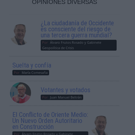
OPINIONES DIVERSAS
¿La ciudadanía de Occidente
es consciente del riesgo de
una tercera guerra mundial?
Por
Álvaro Frutos Rosado y Gabinete
Geopolítica de Crisis
Suelta y confía
Por
María Comesaña
Votantes y votados
Por
Juan Manuel Beltrán
El Conflicto de Oriente Medio:
Un Nuevo Orden Autoritario
en Construcción
Por
Álvaro Frutos Rosado y Gabinete