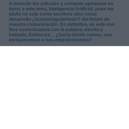
A menudo leo artículos y comento opiniones en
torno a este tema, Inteligencia Artificial, pues me
atañe no solo como escritora sino como
desarrollo ¿bueno/regular/malo? del futuro de
nuestra comunicación. En definitiva, es solo eso.
Nos comunicamos con la palabra, escrita y
hablada. Entonces… ¿hacia dónde vamos, nos
enriquecemos o nos empobrecemos?
VIERNES, 13 DICIEMBRE 2024
AUTOR MARÍA PÉREZ HERRERO
Mas artículos del mismo autor/a