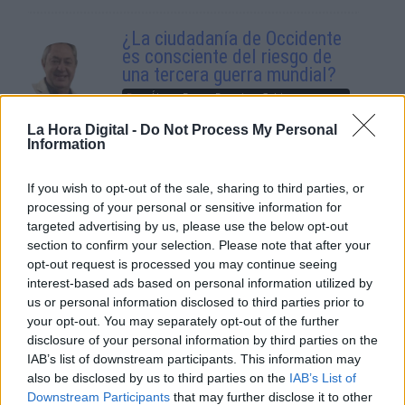
¿La ciudadanía de Occidente
es consciente del riesgo de
una tercera guerra mundial?
Por
Álvaro Frutos Rosado y Gabinete
Geopolítica de Crisis
La Hora Digital -
Do Not Process My Personal
Information
Suelta y confía
Por
María Comesaña
If you wish to opt-out of the sale, sharing to third parties, or
processing of your personal or sensitive information for
targeted advertising by us, please use the below opt-out
Votantes y votados
section to confirm your selection. Please note that after your
Por
Juan Manuel Beltrán
opt-out request is processed you may continue seeing
interest-based ads based on personal information utilized by
us or personal information disclosed to third parties prior to
El Conflicto de Oriente Medio:
your opt-out. You may separately opt-out of the further
Un Nuevo Orden Autoritario
disclosure of your personal information by third parties on the
en Construcción
IAB’s list of downstream participants. This information may
Por
Álvaro Frutos Rosado y Gabinete
also be disclosed by us to third parties on the
IAB’s List of
Geopolítica de Crisis
Downstream Participants
that may further disclose it to other