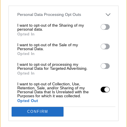
third parties.
Reconquista leonesa
Personal Data Processing Opt Outs
Por
Carlos Miranda
I want to opt-out of the Sharing of my
personal data.
Clara Campoamor: Mi sueño,
Opted In
mi pesadilla
I want to opt-out of the Sale of my
Por
María Pérez Herrero
Personal Data.
Opted In
I want to opt-out of processing my
Personal Data for Targeted Advertising.
Opted In
NOTICIAS MAS VISTAS
I want to opt-out of Collection, Use,
Retention, Sale, and/or Sharing of my
Personal Data that Is Unrelated with the
Purposes for which it was collected.
Opted Out
L A I.A. Y SUS CONSECUENCIAS
CONFIRM