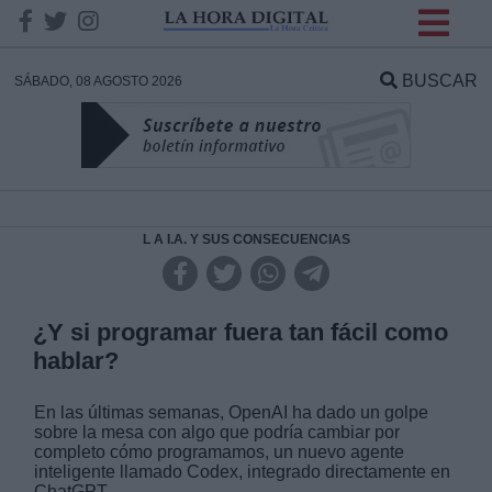
INFORMACION SOBRE LA
PROTECCIÓN DE TUS
BUSCAR
SÁBADO, 08 AGOSTO 2026
DATOS
Responsable:
Finalidad:
L A I.A. Y SUS CONSECUENCIAS
Datos tratados:
¿Y si programar fuera tan fácil como
hablar?
Legitimación:
En las últimas semanas, OpenAI ha dado un golpe
sobre la mesa con algo que podría cambiar por
Destinatarios:
completo cómo programamos, un nuevo agente
inteligente llamado Codex, integrado directamente en
ChatGPT