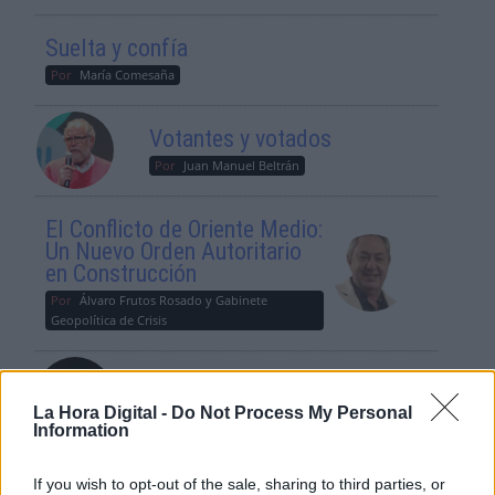
Suelta y confía
Por
María Comesaña
Votantes y votados
Por
Juan Manuel Beltrán
El Conflicto de Oriente Medio:
Un Nuevo Orden Autoritario
en Construcción
Por
Álvaro Frutos Rosado y Gabinete
Geopolítica de Crisis
Reconquista leonesa
Por
Carlos Miranda
La Hora Digital -
Do Not Process My Personal
Information
Clara Campoamor: Mi sueño,
If you wish to opt-out of the sale, sharing to third parties, or