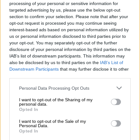
mi pesadilla
processing of your personal or sensitive information for
Por
María Pérez Herrero
targeted advertising by us, please use the below opt-out
section to confirm your selection. Please note that after your
opt-out request is processed you may continue seeing
interest-based ads based on personal information utilized by
us or personal information disclosed to third parties prior to
NOTICIAS MAS VISTAS
your opt-out. You may separately opt-out of the further
disclosure of your personal information by third parties on the
IAB’s list of downstream participants. This information may
also be disclosed by us to third parties on the
IAB’s List of
Downstream Participants
that may further disclose it to other
third parties.
UNIÓN EUROPEA
Personal Data Processing Opt Outs
I want to opt-out of the Sharing of my
Manu Escudero: "Este es el
personal data.
comienzo de un proceso ciudadano
Opted In
por una Europa social y
I want to opt-out of the Sale of my
democrática”
Personal Data.
Opted In