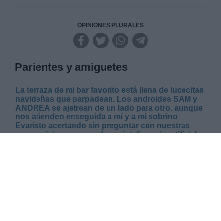
OPINIONES PLURALES
Parientes y amiguetes
La terraza de mi bar favorito está llena de lucecitas
navideñas que parpadean. Los androides SAM y
ANDREA se ajetrean de un lado para otro, aunque
nos atienden enseguida a mí y a mi sobrino
Evaristo acertando sin preguntar con nuestras
consumiciones merced a su inteligencia artificial
tras asignarnos PAAF, el dron volador que hace de
mayordomo, una mesa con su francés de fábrica:
“Icí”.
MARTES, 07 ENERO 2025
AUTOR CARLOS MIRANDA
Mas artículos del mismo autor/a