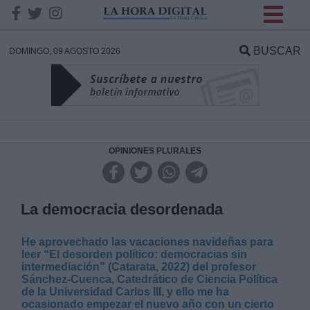
INFORMACION SOBRE LA
PROTECCIÓN DE TUS
BUSCAR
DOMINGO, 09 AGOSTO 2026
DATOS
Responsable:
Finalidad:
OPINIONES PLURALES
Datos tratados:
La democracia desordenada
He aprovechado las vacaciones navideñas para
Legitimación:
leer “El desorden político: democracias sin
intermediación” (Catarata, 2022) del profesor
Sánchez-Cuenca, Catedrático de Ciencia Política
Destinatarios:
de la Universidad Carlos III, y ello me ha
ocasionado empezar el nuevo año con un cierto