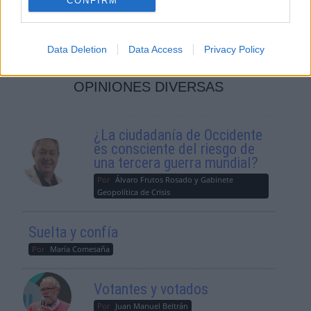
CONFIRM
Universidad Complutense de Madrid
Data Deletion
Data Access
Privacy Policy
OPINIONES DIVERSAS
¿La ciudadanía de Occidente
es consciente del riesgo de
una tercera guerra mundial?
Por
Álvaro Frutos Rosado y Gabinete
Geopolítica de Crisis
Suelta y confía
Por
María Comesaña
Votantes y votados
Por
Juan Manuel Beltrán