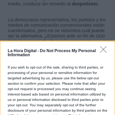
medio, conduce sin remedio al
despotismo
.
La democracia representativa, los partidos y los
medios de comunicación convencionales están
cuestionados, pero no se vislumbra cuál puede
ser la alternativa. ¿Estamos ante un fin de ciclo
de la democracia? ¿Seguirá aumentando su
desprestigio entre las generaciones más
La Hora Digital -
Do Not Process My Personal
jóvenes?¿Estamos abocados sin remedio a
Information
estos autoritarismos de nuevo cuño?
If you wish to opt-out of the sale, sharing to third parties, or
processing of your personal or sensitive information for
Todas estas preguntas quedan sin respuesta en
targeted advertising by us, please use the below opt-out
el libro y en los numerosos debates actuales
section to confirm your selection. Please note that after your
sobre el particular. El péndulo se aleja de un
opt-out request is processed you may continue seeing
punto de equilibrio que ha funcionado
interest-based ads based on personal information utilized by
razonablemente bien desde la Segunda Guerra
us or personal information disclosed to third parties prior to
Mundial.
¿Es posible revertir su marcha?
your opt-out. You may separately opt-out of the further
¿Cómo?
disclosure of your personal information by third parties on the