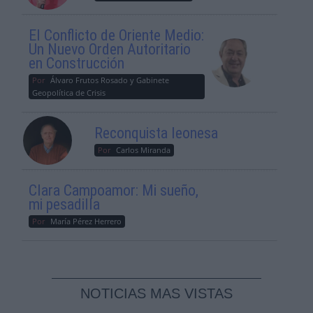
El Conflicto de Oriente Medio:
Un Nuevo Orden Autoritario
en Construcción
Por
Álvaro Frutos Rosado y Gabinete
Geopolítica de Crisis
Reconquista leonesa
Por
Carlos Miranda
Clara Campoamor: Mi sueño,
mi pesadilla
Por
María Pérez Herrero
NOTICIAS MAS VISTAS