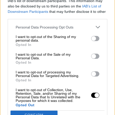
IAB’s list of downstream participants. This information may
also be disclosed by us to third parties on the
IAB’s List of
Se me ocurren muchas cosas pequeñas que se
Downstream Participants
that may further disclose it to other
pueden hacer —por ejemplo,
perseguir los
third parties.
bulos con más eficacia, aumentar la
democracia interna y la transparencia de los
Personal Data Processing Opt Outs
partidos, reforzar la independencia de los
medios y de los periodistas
—, pero ignoro si
I want to opt-out of the Sharing of my
serían suficientes para dar marcha atrás en el
personal data.
camino recorrido.
Opted In
I want to opt-out of the Sale of my
Personal Data.
Opted In
I want to opt-out of processing my
SOBRE EL AUTOR
Personal Data for Targeted Advertising.
Opted In
I want to opt-out of Collection, Use,
Retention, Sale, and/or Sharing of my
Personal Data that Is Unrelated with the
Purposes for which it was collected.
Opted Out
Ricardo Peña
Catedrático Emérito de Ingeniería Informática de la