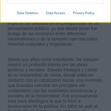
ese momento formaba parte del Imperio
Austrohúngaro, aunque cultural y
lingüísticamente pertenecía a la región italiana
Data Deletion
Data Access
Privacy Policy
del Trentino. Su origen en una zona bajo control
imperial fue decisivo en la configuración de su
pensamiento político, ya que desde joven fue
testigo de las tensiones entre diferentes
nacionalismos y de la opresión ejercida sobre
minorías culturales y lingüísticas.
Desde sus años como estudiante, De Gasperi
mostró un profundo interés por las ideas
políticas y sociales. Estudió Filología y Letras
en la Universidad de Viena, donde entró en
contacto con el catolicismo social, una corriente
que buscaba conciliar los principios del
cristianismo con las realidades económicas y
sociales de la modernidad. Fue precisamente
esta base ideológica la que lo llevó a
involucrarse en la política. En 1905 se unió al