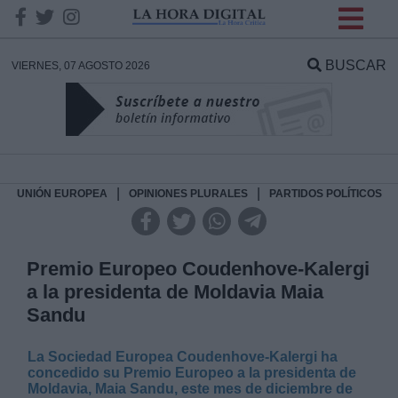
INFORMACION SOBRE LA
PROTECCIÓN DE TUS
BUSCAR
VIERNES, 07 AGOSTO 2026
DATOS
Responsable:
Finalidad:
|
|
UNIÓN EUROPEA
OPINIONES PLURALES
PARTIDOS POLÍTICOS
Datos tratados:
Premio Europeo Coudenhove-Kalergi
a la presidenta de Moldavia Maia
Sandu
Legitimación:
La Sociedad Europea Coudenhove-Kalergi ha
Destinatarios:
concedido su Premio Europeo a la presidenta de
Moldavia, Maia Sandu, este mes de diciembre de