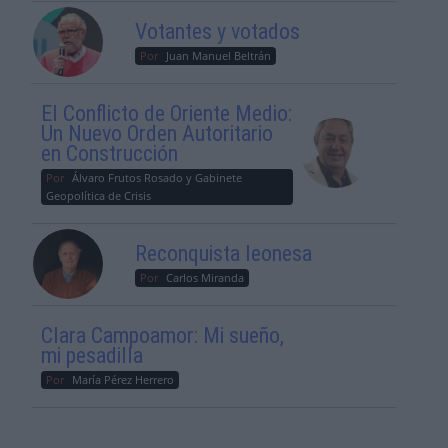
Votantes y votados
Por
Juan Manuel Beltrán
El Conflicto de Oriente Medio:
Un Nuevo Orden Autoritario
en Construcción
Por
Álvaro Frutos Rosado y Gabinete
Geopolítica de Crisis
Reconquista leonesa
Por
Carlos Miranda
Clara Campoamor: Mi sueño,
mi pesadilla
Por
María Pérez Herrero