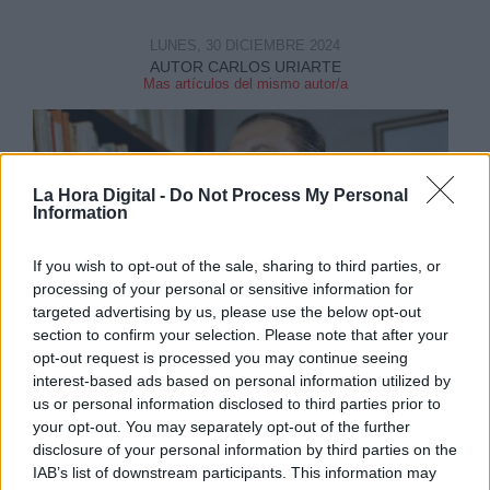
LUNES, 30 DICIEMBRE 2024
AUTOR CARLOS URIARTE
Mas artículos del mismo autor/a
La Hora Digital -
Do Not Process My Personal
Information
If you wish to opt-out of the sale, sharing to third parties, or
processing of your personal or sensitive information for
targeted advertising by us, please use the below opt-out
section to confirm your selection. Please note that after your
opt-out request is processed you may continue seeing
interest-based ads based on personal information utilized by
us or personal information disclosed to third parties prior to
your opt-out. You may separately opt-out of the further
disclosure of your personal information by third parties on the
Este año que finalizamos, conmemoramos el
IAB’s list of downstream participants. This information may
70º aniversario de la muerte de uno de los