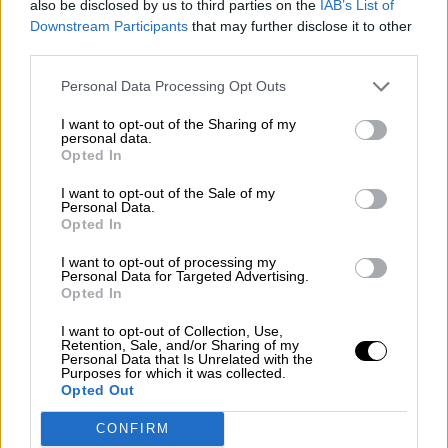
also be disclosed by us to third parties on the
IAB’s List of
padres de Europa, el italiano, Alcide De
Downstream Participants
that may further disclose it to other
Gasperi, una de las figuras más influyentes de
third parties.
la política europea del siglo XX, falleció el 19 de
agosto de 1954, dejando tras de sí un legado
Personal Data Processing Opt Outs
imborrable. Al conmemorarse el 70º aniversario
de su muerte, es oportuno recordar su vida, sus
I want to opt-out of the Sharing of my
personal data.
ideas y el papel crucial que desempeñó en la
Opted In
reconstrucción de Italia y en la formación de la
Europa unida que conocemos hoy. De Gasperi
I want to opt-out of the Sale of my
no solo fue un destacado líder político en su
Personal Data.
Opted In
país natal, sino también uno de los arquitectos
más importantes de la integración europea,
I want to opt-out of processing my
basando su pensamiento en valores
Personal Data for Targeted Advertising.
democráticos, cristianos y humanistas.
Opted In
I want to opt-out of Collection, Use,
Retention, Sale, and/or Sharing of my
Primeros años y formación
Personal Data that Is Unrelated with the
Purposes for which it was collected.
Opted Out
Alcide De Gasperi nació el 3 de abril de 1881
CONFIRM
en Pieve Tesino, una pequeña localidad que en