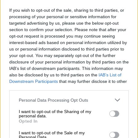
Uzbekistán y Tayikistán, ha sido históricamente
un corredor comercial y estratégico, así como
If you wish to opt-out of the sale, sharing to third parties, or
un espacio de disputa para potencias coloniales
processing of your personal or sensitive information for
y regionales.
targeted advertising by us, please use the below opt-out
section to confirm your selection. Please note that after your
opt-out request is processed you may continue seeing
El principal conflicto regional que afecta a
interest-based ads based on personal information utilized by
Afganistán es la competencia por la
us or personal information disclosed to third parties prior to
hegemonía regional entre Pakistán e India,
your opt-out. You may separately opt-out of the further
dos Estados enfrentados, además, por el
disclosure of your personal information by third parties on the
territorio de Cachemira.
IAB’s list of downstream participants. This information may
also be disclosed by us to third parties on the
IAB’s List of
Downstream Participants
that may further disclose it to other
La retirada de las tropas estadounidenses y
third parties.
aliadas de la OTAN, concretada en agosto de
2021, provocó
movimientos geopolíticos
Personal Data Processing Opt Outs
significativos entre sus vecinos.
Tras dos
I want to opt-out of the Sharing of my
décadas de guerra y más de cuatro décadas de
personal data.
implicación en el conflicto interno afgano (desde
Opted In
el apoyo de Washington a la insurgencia pastún
contra la invasión soviética entre 1979 y 1989),
I want to opt-out of the Sale of my
Personal Data.