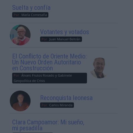
Suelta y confía
Por
María Comesaña
Votantes y votados
Por
Juan Manuel Beltrán
El Conflicto de Oriente Medio:
Un Nuevo Orden Autoritario
en Construcción
Por
Álvaro Frutos Rosado y Gabinete
Geopolítica de Crisis
Reconquista leonesa
Por
Carlos Miranda
Clara Campoamor: Mi sueño,
mi pesadilla