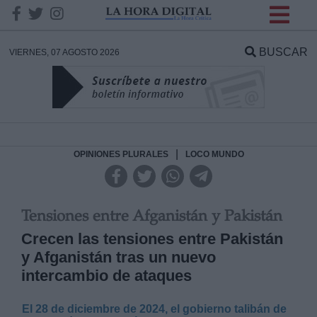
INFORMACION SOBRE LA
PROTECCIÓN DE TUS
BUSCAR
VIERNES, 07 AGOSTO 2026
DATOS
Responsable:
Finalidad:
|
OPINIONES PLURALES
LOCO MUNDO
Datos tratados:
Tensiones entre Afganistán y Pakistán
Crecen las tensiones entre Pakistán
y Afganistán tras un nuevo
Legitimación:
intercambio de ataques
Destinatarios:
El 28 de diciembre de 2024, el gobierno talibán de