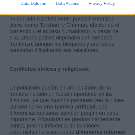
Data Deletion
Data Access
Privacy Policy
Las tensiones también han afectado las
relaciones económicas y comerciales. Pakistán
ha cerrado repetidamente pasos fronterizos
clave, como Torkham y Chaman, afectando el
comercio y el acceso humanitario. A pesar de
ello, ambos países dependen del comercio
fronterizo, aunque los bloqueos y aranceles
continúan dificultando sus relaciones.
Conflictos étnicos y religiosos.
La población pastún en ambos lados de la
frontera ha sido un factor importante en las
disputas, ya que muchos pastunes ven la Línea
Durand como
una barrera artificial.
Las
diferencias sectarias también juegan un papel
importante. Afganistán es predominantemente
sunita, pero la influencia de facciones
extremistas ha exacerbado
divisiones internas