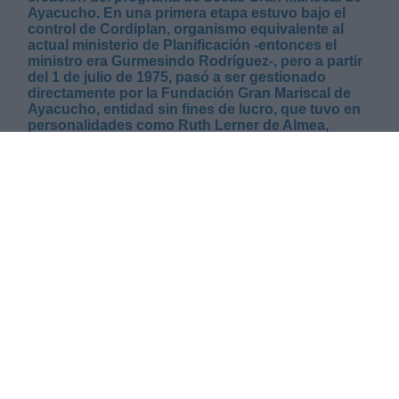
Ayacucho. En una primera etapa estuvo bajo el
control de Cordiplan, organismo equivalente al
actual ministerio de Planificación -entonces el
ministro era Gurmesindo Rodríguez-, pero a partir
del 1 de julio de 1975, pasó a ser gestionado
directamente por la Fundación Gran Mariscal de
Ayacucho, entidad sin fines de lucro, que tuvo en
personalidades como Ruth Lerner de Almea,
Leopoldo López Gil y otros, sus muy destacados
líderes y promotores. En 1974 se cumplieron 150
años de la Batalla de Ayacucho, hito histórico que
explica el nombre del programa.
MARTES, 07 ENERO 2025
AUTOR MIGUEL HENRIQUE OTERO
Mas artículos del mismo autor/a