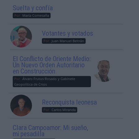
Suelta y confía
Por
María Comesaña
Votantes y votados
Por
Juan Manuel Beltrán
El Conflicto de Oriente Medio:
Un Nuevo Orden Autoritario
en Construcción
Por
Álvaro Frutos Rosado y Gabinete
Geopolítica de Crisis
Reconquista leonesa
Por
Carlos Miranda
Clara Campoamor: Mi sueño,
mi pesadilla