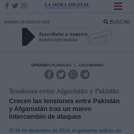
INFORMACION SOBRE LA
PROTECCIÓN DE TUS
BUSCAR
SÁBADO, 08 AGOSTO 2026
DATOS
Responsable:
Finalidad:
|
OPINIONES PLURALES
LOCO MUNDO
Datos tratados:
Tensiones entre Afganistán y Pakistán
Crecen las tensiones entre Pakistán
y Afganistán tras un nuevo
Legitimación:
intercambio de ataques
Destinatarios:
El 28 de diciembre de 2024, el gobierno talibán de