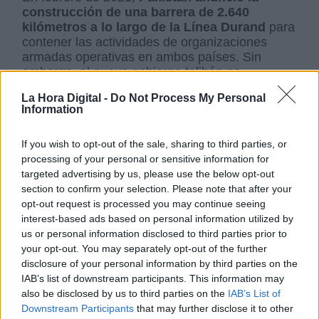
construcción de una barrera de 2.640
kilómetros a lo largo de la Línea Durand
para
contener las actividades de organizaciones
armadas operativas en ambos países. Sin
embargo, el nuevo gobierno talibán no
reconoce esta frontera, lo que ha generado
La Hora Digital -
Do Not Process My Personal
preocupación en Islamabad. En este contexto,
Information
China emerge como un posible mediador entre
las partes.
If you wish to opt-out of the sale, sharing to third parties, or
processing of your personal or sensitive information for
targeted advertising by us, please use the below opt-out
La dinámica actual refleja una
compleja red de
section to confirm your selection. Please note that after your
tensiones y la falta de entendimientos
opt-out request is processed you may continue seeing
diplomáticos efectivos en la región.
Desde
interest-based ads based on personal information utilized by
que los talibanes retomaron el control de
us or personal information disclosed to third parties prior to
Afganistán en 2021, las tensiones han
your opt-out. You may separately opt-out of the further
aumentado, especialmente respecto al TTP.
disclosure of your personal information by third parties on the
Pakistán ha intensificado sus operaciones
IAB’s list of downstream participants. This information may
militares en la frontera y reforzado las medidas
also be disclosed by us to third parties on the
IAB’s List of
de seguridad mediante la construcción de
Downstream Participants
that may further disclose it to other
vallas. Por su parte, Afganistán, bajo el