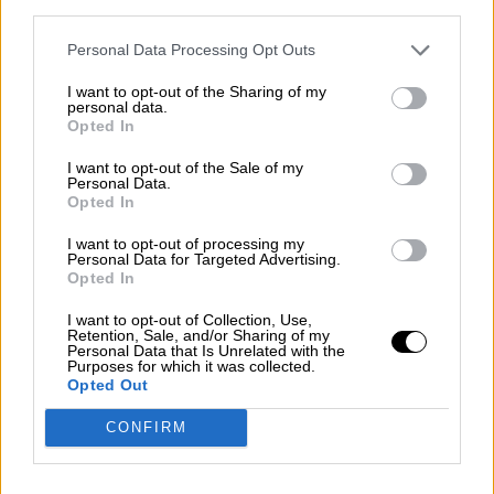
third parties.
gobierno talibán, ha adoptado una postura más
desafiante, lo que ha derivado en
Personal Data Processing Opt Outs
enfrentamientos fronterizos ocasionales y
ataques aéreos.
I want to opt-out of the Sharing of my
personal data.
Opted In
La escalada actual subraya la compleja
I want to opt-out of the Sale of my
dinámica de poder y la falta de
Personal Data.
entendimientos diplomáticos efectivos en la
Opted In
región.
I want to opt-out of processing my
Personal Data for Targeted Advertising.
Opted In
Pakistán, que ha acogido a
millones de
refugiados afganos desde la invasión
I want to opt-out of Collection, Use,
soviética de 1979,
enfrenta ahora tensiones
Retention, Sale, and/or Sharing of my
Personal Data that Is Unrelated with the
internas por la percepción de que estos
Purposes for which it was collected.
refugiados afectan a la economía y la
Opted Out
seguridad. La presión para que regresen a
Afganistán ha aumentado tras la toma de poder
CONFIRM
por los talibanes en 2021.